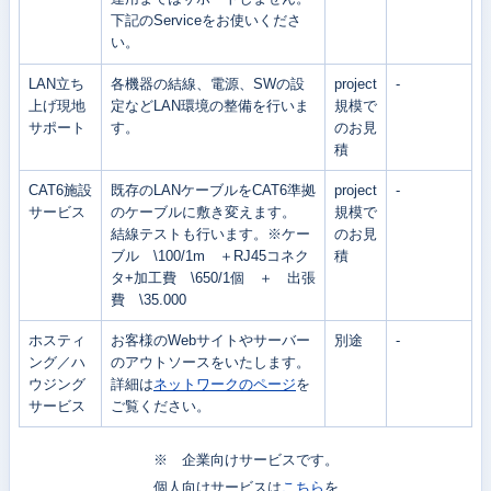
下記のServiceをお使いくださ
い。
LAN立ち
各機器の結線、電源、SWの設
project
-
上げ現地
定などLAN環境の整備を行いま
規模で
サポート
す。
のお見
積
CAT6施設
既存のLANケーブルをCAT6準拠
project
-
サービス
のケーブルに敷き変えます。
規模で
結線テストも行います。※ケー
のお見
ブル \100/1m ＋RJ45コネク
積
タ+加工費 \650/1個 ＋ 出張
費 \35.000
ホスティ
お客様のWebサイトやサーバー
別途
-
ング／ハ
のアウトソースをいたします。
ウジング
詳細は
ネットワークのページ
を
サービス
ご覧ください。
※ 企業向けサービスです。
個人向けサービスは
こちら
を