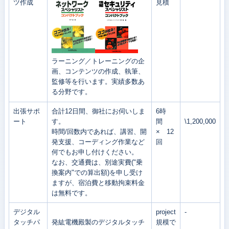
ツ作成
見積
ラーニング／トレーニングの企
画、コンテンツの作成、執筆、
監修等を行います。実績多数あ
る分野です。
出張サポ
合計12日間、御社にお伺いしま
6時
ート
す。
間
\1,200,000
時間/回数内であれば、講習、開
× 12
発支援、コーディング作業など
回
何でもお申し付けください。
なお、交通費は、別途実費("乗
換案内"での算出額)を申し受け
ますが、宿泊費と移動拘束料金
は無料です。
デジタル
project
-
タッチパ
発紘電機殿製のデジタルタッチ
規模で