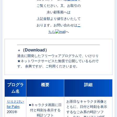
ご覧ください。又、お取引の
永い顧客殿へは
上記金額より値引きいたして
おります。お問い合わせは
こ
ちら
へ
（
Download）
＋
過去に開発したフリーウェアプログラムで、いけりり
★ネットワークサービスた無償で公開しているもので
す。 余興ですが、ご利用くださいませ。
プログラ
概要
詳細
ム名
りりとけい
お茶目なキャラクタ画像と
■キャラクタ画面に日
for Palm
ともに、日付と時刻を表示
付と時刻を表示する
2001年
するなごみ系の時計ソフ
時計ソフト