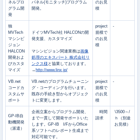
ネルプロ
パネル(モニタッチ)プログラム
のお見
グラム開
開発。
積
発
独
project
-
MVTech
ドイツMVTech社 HALCONの開
規模で
マシンビ
発支援、カスタマイズ
のお見
ジョン
積
HALCON
マシンビジョン関連業務は
画像
開発およ
処理のエキスパート 株式会社リ
びカスタ
ンクス様
と協業しております。
マイズ
→
http://www.linx.jp/
VB.net
VB.netのプログラムチューニン
project
-
コードカ
グ・コーディングを行います。
規模で
スタムサ
既存の手続き型からオブジェク
のお見
ポート
トに変更します。
積
企画立案からプログラム開発、
時間
\3500～/
GP-IB自
まで一貫して開発サポートいた
請求
ｈ（別途
動機開発
します。GP-IB I/FからOffice
お見積）
（派遣）
系ソフトへのレポート生成まで
対応可能です。