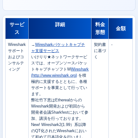
サービ
詳細
料金
金額
ス
形態
Wireshark
→
Wiresharkパケットキャプチ
契約書
-
サポート
ャ支援サービス
に基づ
およびコ
いけりり★ネットワークサービ
く
ンサルテ
スでは、オープンソースパケッ
ィング
トキャプチャソフトW
Wireshark
(http://www.wireshark.org)
を積
極的に支援するとともに、各種
サポートを事業として行ってい
ます。
弊社竹下恵はEtherealからの
Wireshark開発および初回から
開発者会議Sharkfestにおいて参
加、講演を行っております。
New! Wireshark2(1.99）系以降
のQT化されたWiresharkにおい
て初めて日本語化を行いまし