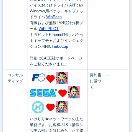
バイスおよびドライバ
AirPcap
Windows用パケットキャプチャ
ドライバ
WinPcap
有線および無線LAN統計分析ツ
ール
WiFi PILOT
ギガビットEthernet対応 パケッ
トキャプチャおよびインジェク
ション用NIC
TurboCap
詳細はCACE社サポートページ
をご覧くださいませ。
コンサル
契約書
-
ティング
に基づ
く
いけりり★ネットワークの主な
業務です。お客様のIS（情報シ
ステム部）をはじめとした間接