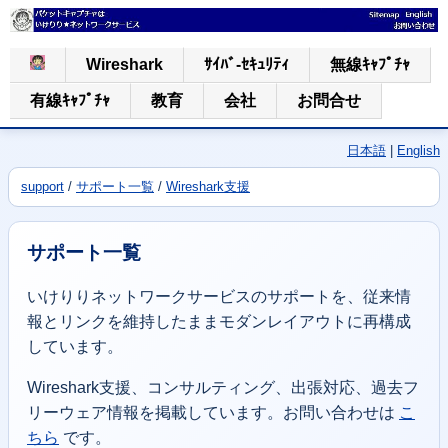
Wireshark
ｻｲﾊﾞ-ｾｷｭﾘﾃｨ
無線ｷｬﾌﾟﾁｬ
有線ｷｬﾌﾟﾁｬ
教育
会社
お問合せ
日本語
|
English
support
/
サポート一覧
/
Wireshark支援
サポート一覧
いけりりネットワークサービスのサポートを、従来情
報とリンクを維持したままモダンレイアウトに再構成
しています。
Wireshark支援、コンサルティング、出張対応、過去フ
リーウェア情報を掲載しています。お問い合わせは
こ
ちら
です。