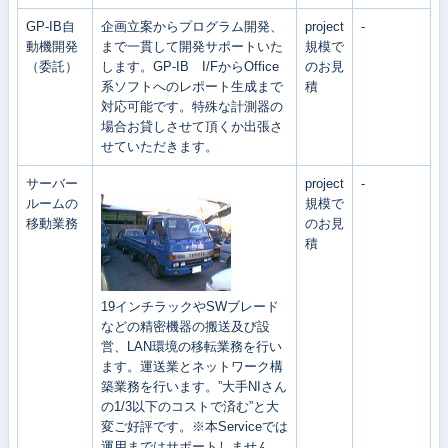
GP-IB自
企画立案からプログラム開発、
project
-
動機開発
まで一貫して開発サポートいた
規模で
（委託）
します。GP-IB I/FからOffice
のお見
系ソフトへのレポート生成まで
積
対応可能です。特殊な計測器の
場合お貸しさせて頂くか出張さ
せていただきます。
サーバー
project
-
ルームの
規模で
移動業務
のお見
積
19インチラックやSWブレード
などの精密機器の搬送及び設
営、LAN環境の移転業務を行い
ます。運送業とネットワーク構
築業務を行います。”大手NIさん
の1/3以下のコストで済む”と大
変ご好評です。※本Serviceでは
運用まではサポートしません。