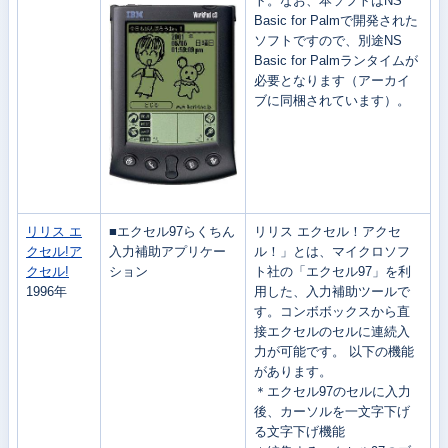
ト。なお、本ソフトはNS
Basic for Palmで開発された
ソフトですので、別途NS
Basic for Palmランタイムが
必要となります（アーカイ
ブに同梱されています）。
リリス エ
■エクセル97らくちん
リリス エクセル！アクセ
クセル!ア
入力補助アプリケー
ル！」とは、マイクロソフ
クセル!
ション
ト社の「エクセル97」を利
1996年
用した、入力補助ツールで
す。コンボボックスから直
接エクセルのセルに連続入
力が可能です。
以下の機能
があります。
＊エクセル97のセルに入力
後、カーソルを一文字下げ
る文字下げ機能