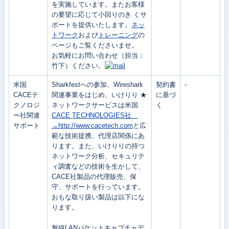
を実施しています。またお客様
の要望に応じて小回りのき くサ
ポートを提供いたします。
ネッ
トワーク
および
トレーニング
の
ページもご覧くださいませ。
お気軽にお問い合わせ（担当：
竹下）ください。
米国
Sharkfestへの参加、Wireshark
契約書
-
CACEテ
関連事業をはじめ、いけりり ★
に基づ
クノロジ
ネットワークサービスは米国
く
ー社関連
CACE TECHNOLOGIES社
サポート
→http://www.cacetech.com
と広
範な技術提携、代理店関係にあ
ります。また、いけりりの持つ
ネットワーク分析、セキュリテ
ィ調査などの技術を生かして、
CACE社製品の代理販売、保
守、サポートを行っています。
おもな取り扱い製品は以下にな
ります。
無線LANパケットキャプチャデ