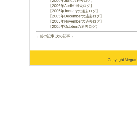
【2006年Juneの過去ログ】
【2006年Aprilの過去ログ】
【2006年Januaryの過去ログ】
【2005年Decemberの過去ログ】
【2005年Novemberの過去ログ】
【2005年Octoberの過去ログ】
←前の記事
|
次の記事→
Copyright Megumi