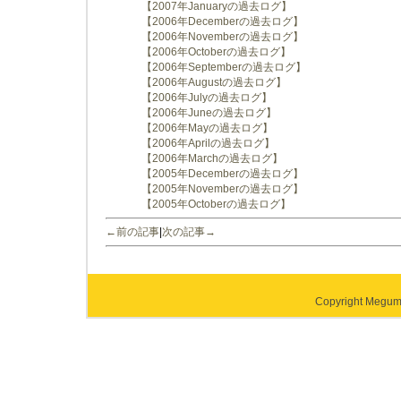
【2007年Januaryの過去ログ】
【2006年Decemberの過去ログ】
【2006年Novemberの過去ログ】
【2006年Octoberの過去ログ】
【2006年Septemberの過去ログ】
【2006年Augustの過去ログ】
【2006年Julyの過去ログ】
【2006年Juneの過去ログ】
【2006年Mayの過去ログ】
【2006年Aprilの過去ログ】
【2006年Marchの過去ログ】
【2005年Decemberの過去ログ】
【2005年Novemberの過去ログ】
【2005年Octoberの過去ログ】
←前の記事
|
次の記事→
Copyright Megumi