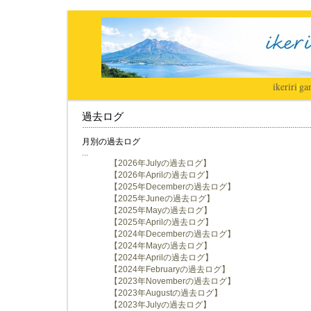
ikeriri
|
ga
過去ログ
月別の過去ログ
...
【2026年Julyの過去ログ】
【2026年Aprilの過去ログ】
【2025年Decemberの過去ログ】
【2025年Juneの過去ログ】
【2025年Mayの過去ログ】
【2025年Aprilの過去ログ】
【2024年Decemberの過去ログ】
【2024年Mayの過去ログ】
【2024年Aprilの過去ログ】
【2024年Februaryの過去ログ】
【2023年Novemberの過去ログ】
【2023年Augustの過去ログ】
【2023年Julyの過去ログ】