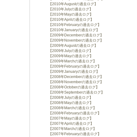
【2010年Augustの過去ログ】
【2010年Julyの過去ログ】
【2010年Mayの過去ログ】
【2010年Aprilの過去ログ】
【2010年Februaryの過去ログ】
【2010年Januaryの過去ログ】
【2009年Decemberの過去ログ】
【2009年Novemberの過去ログ】
【2009年Augustの過去ログ】
【2009年Julyの過去ログ】
【2009年Mayの過去ログ】
【2009年Marchの過去ログ】
【2009年Februaryの過去ログ】
【2009年Januaryの過去ログ】
【2008年Decemberの過去ログ】
【2008年Novemberの過去ログ】
【2008年Octoberの過去ログ】
【2008年Septemberの過去ログ】
【2008年Julyの過去ログ】
【2008年Mayの過去ログ】
【2008年Marchの過去ログ】
【2008年Februaryの過去ログ】
【2007年Mayの過去ログ】
【2007年Aprilの過去ログ】
【2007年Marchの過去ログ】
【2007年Februaryの過去ログ】