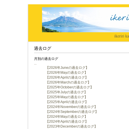
ikeriri
|
ka
過去ログ
月別の過去ログ
...
【2026年Juneの過去ログ】
【2026年Mayの過去ログ】
【2026年Aprilの過去ログ】
【2026年Marchの過去ログ】
【2025年Octoberの過去ログ】
【2025年Julyの過去ログ】
【2025年Mayの過去ログ】
【2025年Aprilの過去ログ】
【2024年Novemberの過去ログ】
【2024年Septemberの過去ログ】
【2024年Mayの過去ログ】
【2024年Aprilの過去ログ】
【2023年Decemberの過去ログ】