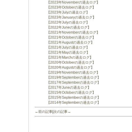
【2023年Novemberの過去ログ】
【2023年Octoberの過去ログ】
【2023年Julyの過去ログ】
【2023年Januaryの過去ログ】
【2022年Julyの過去ログ】
【2022年Juneの過去ログ】
【2021年Novemberの過去ログ】
【2021年Octoberの過去ログ】
【2021年Augustの過去ログ】
【2021年Julyの過去ログ】
【2021年Mayの過去ログ】
【2021年Marchの過去ログ】
【2020年Octoberの過去ログ】
【2020年Augustの過去ログ】
【2019年Novemberの過去ログ】
【2019年Septemberの過去ログ】
【2017年Septemberの過去ログ】
【2017年Juneの過去ログ】
【2015年Octoberの過去ログ】
【2015年Septemberの過去ログ】
【2014年Septemberの過去ログ】
←前の記事
|
次の記事→