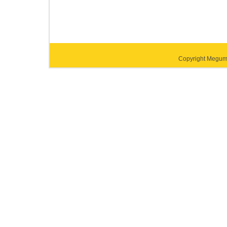
Copyright Megumi