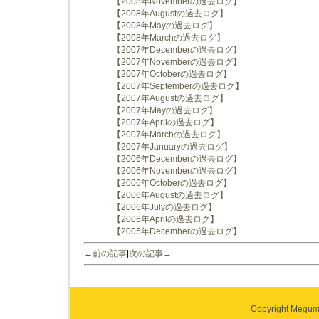
【2008年Novemberの過去ログ】
【2008年Augustの過去ログ】
【2008年Mayの過去ログ】
【2008年Marchの過去ログ】
【2007年Decemberの過去ログ】
【2007年Novemberの過去ログ】
【2007年Octoberの過去ログ】
【2007年Septemberの過去ログ】
【2007年Augustの過去ログ】
【2007年Mayの過去ログ】
【2007年Aprilの過去ログ】
【2007年Marchの過去ログ】
【2007年Januaryの過去ログ】
【2006年Decemberの過去ログ】
【2006年Novemberの過去ログ】
【2006年Octoberの過去ログ】
【2006年Augustの過去ログ】
【2006年Julyの過去ログ】
【2006年Aprilの過去ログ】
【2005年Decemberの過去ログ】
←前の記事
|
次の記事→
Copyright Megumi