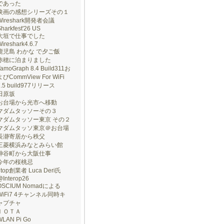
であった
映画の感想シリーズその１
Wireshark開発者会議
harkfest'26 US
大垣で仕事でした
ireshark4.6.7
鹿児島 わかな で夕ご飯
赤穂に泊まりました
TamoGraph 8.4 Build311お
よびCommView For WiFi
7.5 build977リリース
田原坂
お台場から光市へ移動
マダムタッソーその３
マダムタッソー東京 その２
マダムタッソ東京＠お台場
長瀞寄居から秩父
三菱横浜みなとみらい館
神谷町から大阪仕事
今年の桜桃忌
ntop創業者 Luca Deri氏
@Interop26
OSCIUM Nomadによる
WiFi7 4チャンネル同時キ
ャプチャ
ＩＯＴＡ
WLAN Pi Go