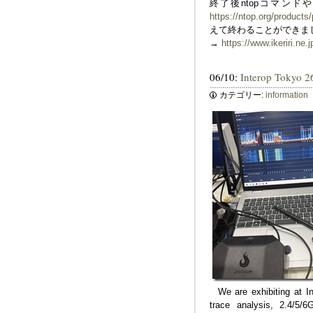
終了後ntopコマンド
https://ntop.org/products
えて終わることができま
→
https://www.ikeriri.ne.
06/10:
Interop Tokyo 2
カテゴリー:
information
We are exhibiting at In
trace analysis, 2.4/5