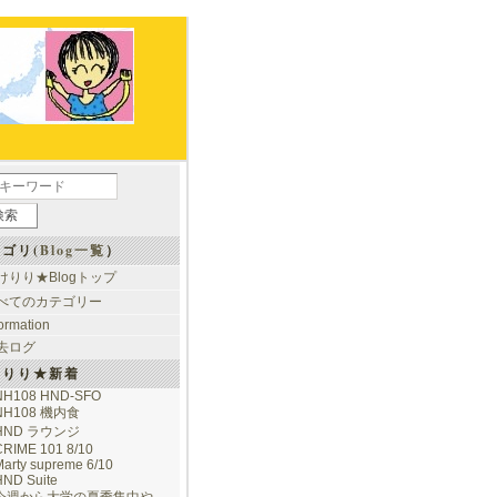
ゴリ(
Blog一覧
）
けりり★Blogトップ
べてのカテゴリー
formation
去ログ
けりり★新着
NH108 HND-SFO
NH108 機内食
HND ラウンジ
CRIME 101 8/10
arty supreme 6/10
HND Suite