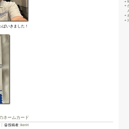
I
っぱいきました！
S 26のネームカード
投稿者:
ikeriri