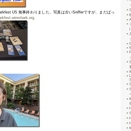
Sharkfest US 無事終わりました。写真は古いSnifferですが、まだばっ
arkfest.wireshark.org
J
G
S
L
S
I