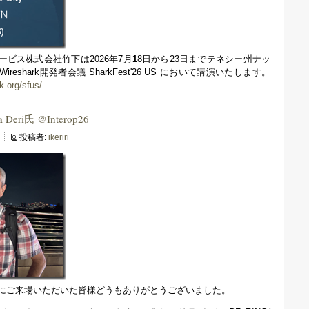
ビス株式会社竹下は2026年7月
1
8日から23日までテネシー州ナッ
eshark開発者会議 SharkFest'26 US において講演いたします。
k.org/sfus/
 Deri氏 @Interop26
投稿者:
ikeriri
弊社ブースにご来場いただいた皆様どうもありがとうございました。