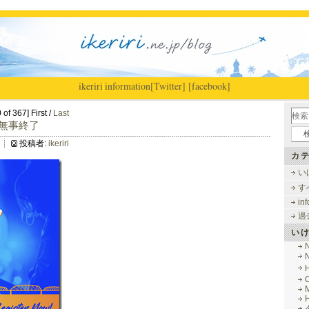
ikeriri
|
information
[Twitter]
[facebook]
of 367] First /
Last
‘26 無事終了
投稿者:
ikeriri
カテ
い
す
in
過
い
M