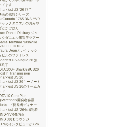
今週から大学の夏季集中や
ってます
Sharkfest US ‘26 終了
映画の感想シリーズ
AirCanada 1765 BNA-YVR
ジャックダニエルのおみや
げとかごはん
ack Daniel Distirary ジャ
ックダニエル醸造所ツアー
ame Terminal Nashville
WAFFLE HOUSE
Paura Deanというナッシ
ュビルのファミレス
harfest US &lsquo;26 無
事終了
IOTA 10G+ SharkfestUS26
ost In Transmission
harkfest US 26
Sharkfest US 26キーノート
Sharkfest US 26のネームカ
ード
OTA 10 Core Plus
@Wireshark開発者会議
Huskにて開発者ディナー
Sharkfest US ‘26会場到着
HND-YVR機内食
HND 3民 Dラウンジ
KTNのインタビューがYVR