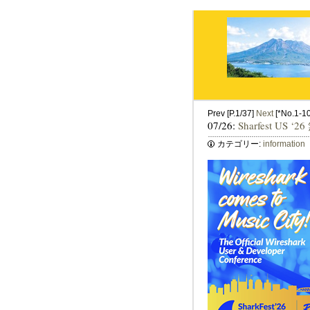
Prev [P.1/37]
Next
[*No.1-10 
07/26:
Sharfest US 
カテゴリー:
information