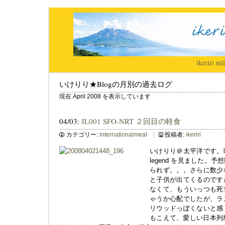
ikeriri
|
mil
いけりり★Blogの月別の過去ログ
現在 April 2008 を表示しています
04/03:
JL001 SFO-NRT ２回目の軽食
カテゴリー:
internationalmeal
投稿者:
ikeriri
いけりり＠太平洋です。映
legend を見ました
られず。。。さらに数少
と子供が出てくるのです
なくて、もういっつも死
ゃうか心配でしたが、ラ
リウッドっぽくないと感
もこえて、愛しい日本列