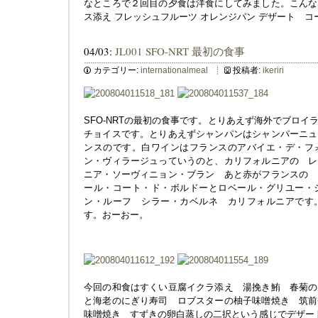
なところで２回目の夕食は洋食にしてみました。こんな
ス添え フレッシュフルーツ オレンジパン デザート コ
04/03:
JL001 SFO-NRT 最初の食事
カテゴリー:
internationalmeal
投稿者:
ikeriri
SFO-NRTの最初の食事です。とりあえず海外でブロ
チョイスです。とりあえずシャンパンはシャンパーニュ
ンスのです。白ワインはフランスのアバイエ・デ・フ
ン・ヴィラージュっていうのと、カリフォルニアの レ
ニア・ソーヴィニョン・ブラン あと赤がフランスの 
ール・コート・ド・ボルドーとロベール・グリユー・
ン・ルーフ シラー・カベルネ カリフォルニアです
す。おーおー。
今回の和食はすくい豆腐イクラ添え 湯挽き鮪 春菊の
と海老のにぎり寿司 ロブスターの柚子味噌焼き 筑前
味噌焼き すずきの卵白蒸しの二択という感じでデザー