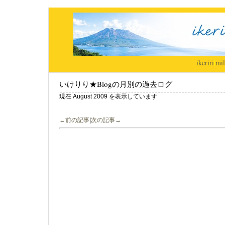
ikeriri
|
mil
いけりり★Blogの月別の過去ログ
現在 August 2009 を表示しています
←前の記事
|
次の記事→