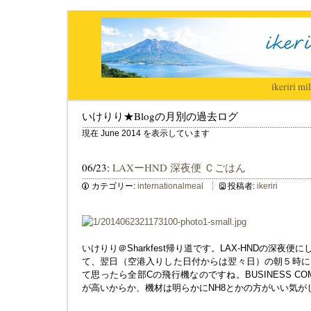
ikeriri
|
mil
いけりり★Blogの月別の過去ログ
現在 June 2014 を表示しています
06/23:
LAXーHND 深夜便 Ｃごはん
カテゴリー:
internationalmeal
投稿者:
ikeriri
いけりり＠Sharkfest帰り道です。LAX-HNDの深夜
て、翌日（空港入りした日付からは翌々日）の朝５時に
て思ったら全部Cの飛行機なのですね。BUSINESS CO
が高いからか、機材は明らかにNH8とかの方がいい気が