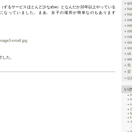
gol
7（ずるサービスほとんど少なめw）となんだか10年以上やっている
ha
になっていました。まあ、女子の場所が簡単なのもあります
ho
in
in
mi
rot
so
so
uk
でした。
we
先
翌
以
い
M