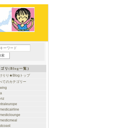
ゴリ(
Blog一覧
）
けりり★Blogトップ
べてのカテゴリー
rwing
ia
-nz
ntraleurope
mesticairline
mesticlounge
mesticmeal
stcoast