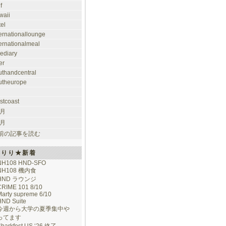
f
waii
tel
ternationallounge
ternationalmeal
lediary
er
uthandcentral
utheurope
stcoast
 月
 月
前の記事を読む
けりり★新着
NH108 HND-SFO
NH108 機内食
HND ラウンジ
CRIME 101 8/10
arty supreme 6/10
HND Suite
今週から大学の夏季集中や
ってます