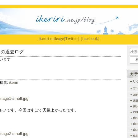
ikeriri
|
mileage
[Twitter]
[facebook]
別の過去ログ
しています
カテ
い
稿者:
ikeriri
す
ai
as
au
ルフです。今回はすごく天気よかったです。
ce
do
do
do
ea