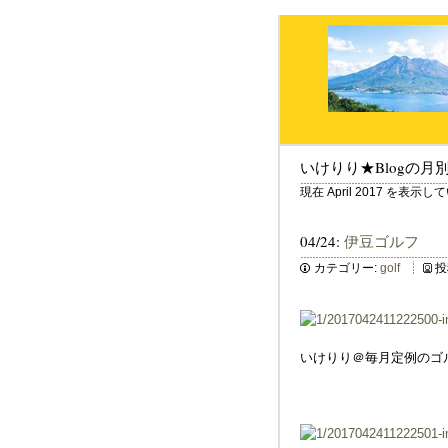
いけりり★Blogの月
現在 April 2017 を表示
04/24:
伊豆ゴルフ
カテゴリー:
golf
投
いけりり＠毎月定例のゴ