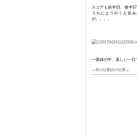
スコアも前半53、後半5
うちにようやく人並み
が。。。。
一面緑の中、楽しい一日
←前の記事
|
次の記事→