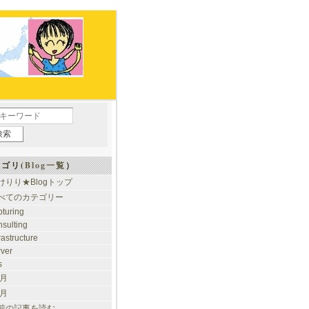
ゴリ(
Blog一覧
）
けりり★Blogトップ
べてのカテゴリー
pturing
nsulting
rastructure
rver
s
 月
 月
前の記事を読む