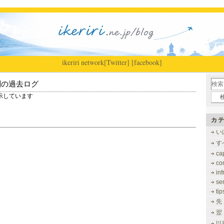
ikeriri
|
network
[Twitter]
[facebook]
別の過去ログ
を表示しています
カテ
い
す
ca
co
inf
se
tip
先
翌
以