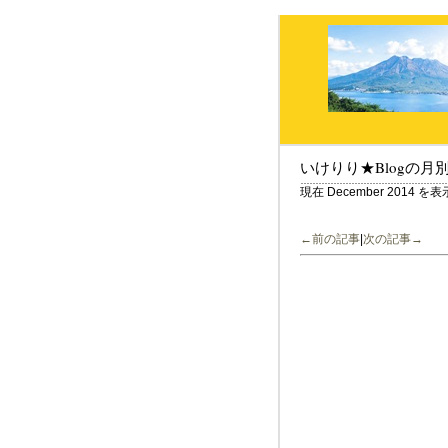
いけりり★Blogの月
現在 December 2014 
←前の記事
|
次の記事→