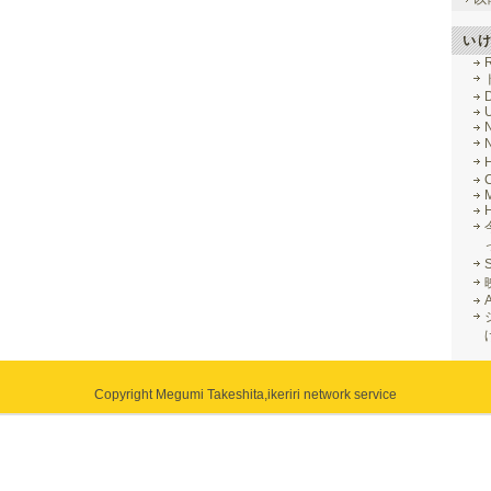
い
R
M
Copyright Megumi Takeshita,
ikeriri network service