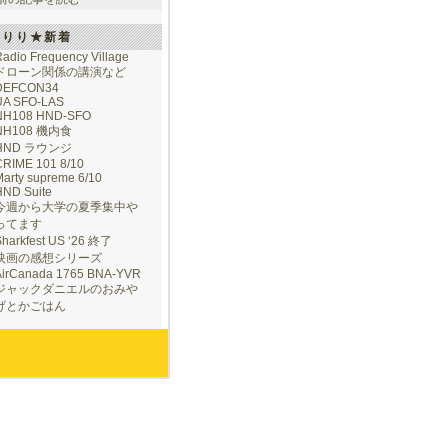
けりり★新着
adio Frequency Village
ドローン関係の講演など
DEFCON34
UA SFO-LAS
NH108 HND-SFO
NH108 機内食
HND ラウンジ
CRIME 101 8/10
arty supreme 6/10
HND Suite
今週から大学の夏季集中や
ってます
Sharkfest US ‘26 終了
映画の感想シリーズ
AirCanada 1765 BNA-YVR
ジャックダニエルのおみや
げとかごはん