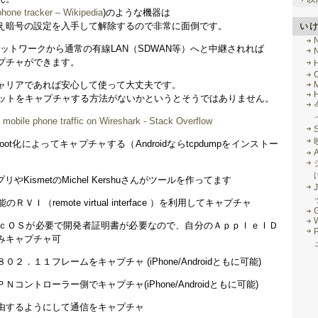
phone tracker – Wikipedia
)のような機器は
い
え暗号の設定を入手して解除するので非常に面倒です。
のネットワークから通常の有線LAN（SDWAN等）へと中継されれば
プチャができます。
ャリアであれば安心して使って大丈夫です。
M
パケットをキャプチャする方法がないかというとそうではありません。
g mobile phone traffic on Wireshark - Stack Overflow
Root化によってキャプチャする（Androidならtcpdumpをインストー
うアプリやKismetのMichel Kershuさんがツールを作ってます
J
ＲＶＩ（remote virtual interface ）を利用してキャプチャ
G
ｃＯＳが必要で開発者証明書が必要なので、自分のＡｐｐｌｅＩＤ
みキャプチャ可
．１１フレームをキャプチャ (iPhone/Androidともに可能)
コントローラー側でキャプチャ(iPhone/Androidともに可能)
由するようにして通信をキャプチャ