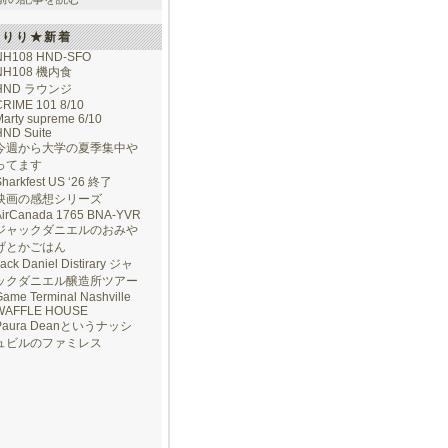
けりり★新着
NH108 HND-SFO
NH108 機内食
HND ラウンジ
CRIME 101 8/10
arty supreme 6/10
HND Suite
今週から大学の夏季集中や
ってます
Sharkfest US ‘26 終了
映画の感想シリーズ
AirCanada 1765 BNA-YVR
ジャックダニエルのおみや
げとかごはん
ack Daniel Distirary ジャ
ックダニエル醸造所ツアー
ame Terminal Nashville
WAFFLE HOUSE
Paura Deanというナッシ
ュビルのファミレス