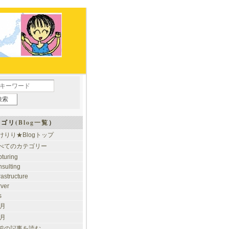
ゴリ(
Blog一覧
）
けりり★Blogトップ
べてのカテゴリー
pturing
nsulting
rastructure
rver
s
 月
 月
前の記事を読む