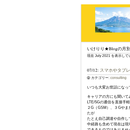
いけりり★Blogの月
現在 July 2021 を表示し
07/12:
スマホやタブ
カテゴリー:
consulting
いつも大変お世話になっ
キャリアの方にも聞いて
LTE/5Gの通信を直接
２G（GSM）、３Gや
たが
たとえ自己調達や自作し
中経路も含めて現在は現
できるものではありませ