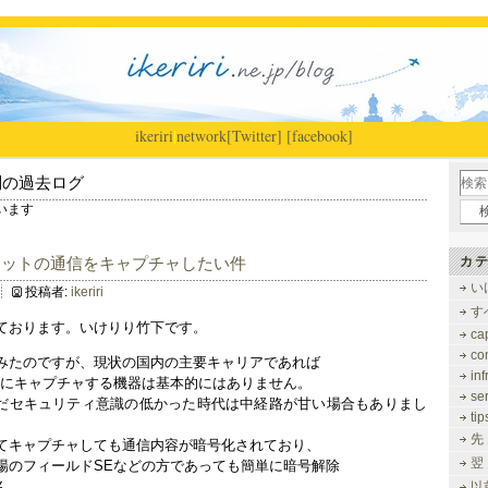
ikeriri
|
network
[Twitter]
[facebook]
別の過去ログ
ています
レットの通信をキャプチャしたい件
カテ
い
投稿者:
ikeriri
す
ております。いけりり竹下です。
ca
co
みたのですが、現状の国内の主要キャリアであれば
inf
手軽にキャプチャする機器は基本的にはありません。
se
まだセキュリティ意識の低かった時代は中経路が甘い場合もありまし
tip
先
てキャプチャしても通信内容が暗号化されており、
翌
場のフィールドSEなどの方であっても簡単に暗号解除
ん。
以