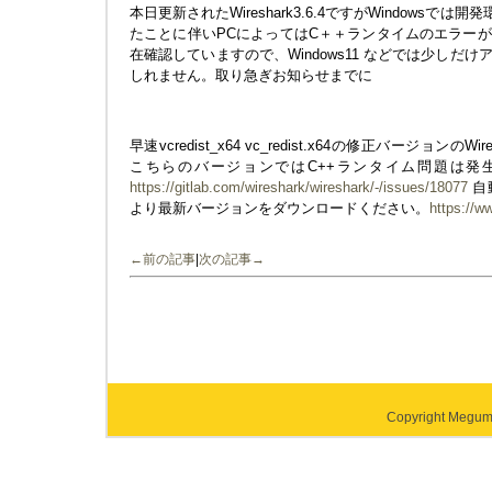
本日更新されたWireshark3.6.4ですがWindowsでは開発環
たことに伴いPCによってはC＋＋ランタイムのエラー
在確認していますので、Windows11 などでは少しだ
しれません。取り急ぎお知らせまでに
早速vcredist_x64 vc_redist.x64の修正バージョンの
こちらのバージョンではC++ランタイム問題は発
https://gitlab.com/wireshark/wireshark/-/issues/18077
自
より最新バージョンをダウンロードください。
https://w
←前の記事
|
次の記事→
Copyright Megumi