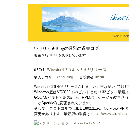
ikeriri
|
net
いけりり★Blogの月別の過去ログ
現在 May 2022 を表示しています
05/05:
Wireshark3.6.4 -> 3.6.5リリース
カテゴリー:
consulting
投稿者:
ikeriri
Wireshark3.6.4がリリースされました。主な変更点は
Windows版はVS2022でのビルドとなり32ビット環
GCC7.5ビルド問題の訂正、RPMパッケージが改善さ
ーがSparkle2に変更されています。
そして、プロトコルではIEEE802.11ax、NetFlow/I
変更があります。最新版の取得は
https://www.wireshark