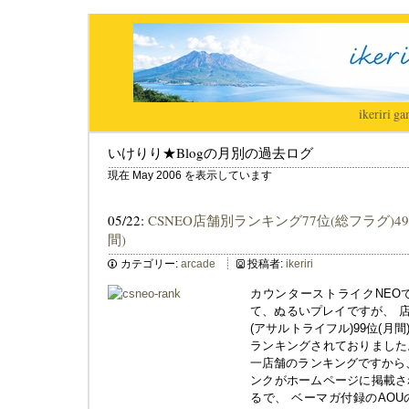
ikeriri
|
ga
いけりり★Blogの月別の過去ログ
現在 May 2006 を表示しています
05/22:
CSNEO店舗別ランキング77位(総フラグ)4
間)
カテゴリー:
arcade
投稿者:
ikeriri
カウンターストライクNEO
て、ぬるいプレイですが、 店
(アサルトライフル)99位(月
ランキングされておりました
一店舗のランキングですから
ンクがホームページに掲載さ
るで、 ベーマガ付録のAO