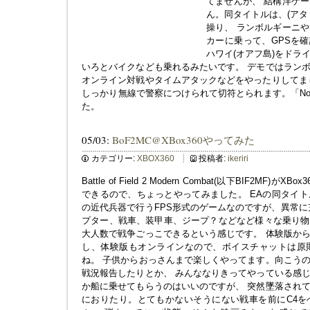
てませんが、 結構洋ゲ
ん。同タイトルは、(アタ
操り、 ランボルギーニ
カーに乗って、GPSを確
ハワイ(オアフ島)をドラ
いろとバイクなども乗れるみたいです。 デモではラン
オンライン対戦やタイムアタックなどをやったりしてま
しっかり無線で警察につけられて切符とられます。「No
た。
05/03:
BoF2MC@XBox360やってみた
カテゴリー:
XBOX360
投稿者:
ikeriri
Battle of Field 2 Modern Combat(以下BIF2MF
できるので、ちょっとやってみました。 EAの同タイ
の近代兵器で行うFPS形式のゲームなのですが、異常に
プター、戦車、装甲車、ジープ？などなど様々な乗り物
大人数で戦争ごっこできるという感じです。 体験版か
し、体験版もオンラインなので、ボイスチャットは原
ね。 子供からおっさんまで楽しくやってます。向こう
戦況報告したりとか、 みんななりきってやっている感
か船に乗せてもらうのはいいのですが、 突然墜落され
におりたり。とてもかないそうにない戦車を前にC4を