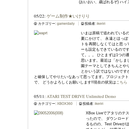
(おいおい、歳ばれるぞ) ハイ
05/22:
ゲーム制作★いけりり
カテゴリー:
gamerdaily
投稿者:
ikeriri
いまは原稿で追われている
夏にかけて、 永遠とほっ
トを再開しなくてはと思っ
ーも設定もできているので
て。。。 ひとまずは1つの
思います。最近は「かしま
園テーマとしてきちんとやり
とかいう訳ではないのです
と確保してやりたいなあって思ってます。プロジェクト
で、 どうかよろしくお願いします!!現在の状況は
こちら
05/11:
ATARI TEST DRIVE Unlimited Demo
カテゴリー:
XBOX360
投稿者:
ikeriri
XBox Liveでアタリ
ったので、 ダウンロー
るものの、Test Dri