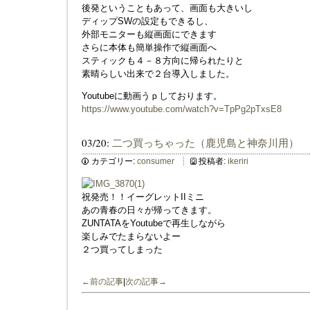
後発ということもあって、画面も大きいし
ディップSWの設定もできるし、
外部モニターも縦画面にできます
さらに本体も簡単操作で縦画面へ
スティックも４－８方向に帰られたりと
素晴らしい出来で２台導入しました。
Youtubeに動画うｐしております。
https://www.youtube.com/watch?v=TpPg2pTxsE8
03/20:
二つ買っちゃった（鹿児島と神奈川用）
カテゴリー:
consumer
投稿者:
ikeriri
祝発売！！イーグレットIIミニ
あの青春の日々が帰ってきます。
ZUNTATAをYoutubeで再生しながら
楽しみでたまらないよー
２つ買ってしまった
←前の記事
|
次の記事→