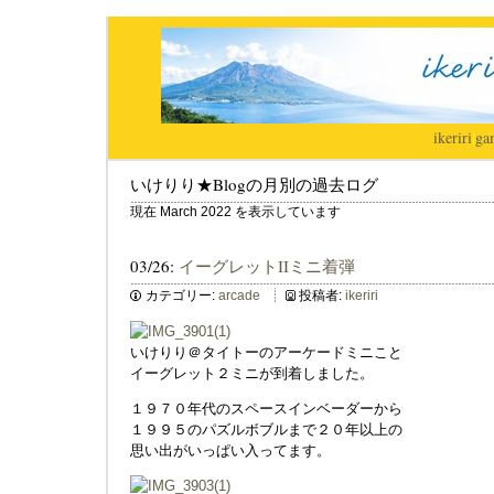
ikeriri
|
ga
いけりり★Blogの月別の過去ログ
現在 March 2022 を表示しています
03/26:
イーグレットIIミニ着弾
カテゴリー:
arcade
投稿者:
ikeriri
いけりり＠タイトーのアーケードミニこと
イーグレット２ミニが到着しました。
１９７０年代のスペースインベーダーから
１９９５のパズルボブルまで２０年以上の
思い出がいっぱい入ってます。