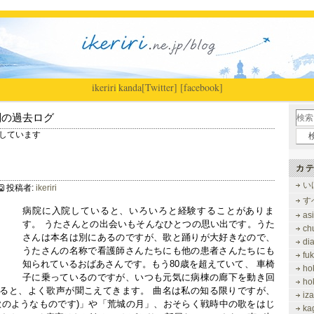
ikeriri
|
kanda
[Twitter]
[facebook]
別の過去ログ
を表示しています
カテ
い
投稿者:
ikeriri
す
病院に入院していると、いろいろと経験することがありま
as
す。 うたさんとの出会いもそんなひとつの思い出です。うた
ch
さんは本名は別にあるのですが、歌と踊りが大好きなので、
di
うたさんの名称で看護師さんたちにも他の患者さんたちにも
fu
知られているおばあさんです。もう80歳を超えていて、 車椅
ho
子に乗っているのですが、いつも元気に病棟の廊下を動き回
ho
ると、よく歌声が聞こえてきます。 曲名は私の知る限りですが、
iz
歌のようなものです)」や「荒城の月」、おそらく戦時中の歌をはじ
ka