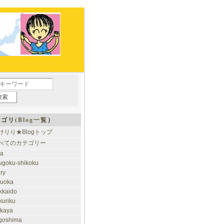
ゴリ(
Blog一覧
）
けりり★Blogトップ
べてのカテゴリー
ia
ugoku-shikoku
ary
kuoka
kkaido
kuriku
akaya
goshima