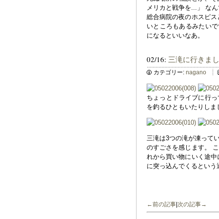
メリカと戦争を...」 
総合病院の夜のホスピス
いところもあるみたいで
になるといいなあ。
02/16:
三滝に行きま
カテゴリー:
nagano
ちょっとドライブに行っ
を釣るひともいたりしま
三滝は3つの滝が凍って
のすごさを感じます。 
れから買い物にいく途中
に突っ込んでくるという
←前の記事
|
次の記事→