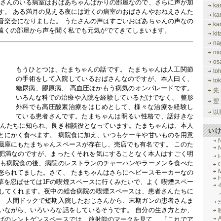
たさんのいる病室はおばあちゃんばかりの部屋なので、さらに声が加
ka
す。 ある満月の見える夜には近くの病室のおばさんやおねえさんた
ka
音楽会になりました。 うたさんの声はすごいおばあちゃんの声なの
ka
遠くの部屋から声を聞く私でも元気がでてきてしまいます。
ki
na
nii
os
もうひとつは、たまちゃんの話です。 たまちゃんは人工関節
to
の手術をして入院しているおばさんなのですが、本人曰く、
tok
糖尿病、膠原病、 高血圧ほかもう病気のオンパレードです。
先
いろんな科での治療や入院を経験しているだけでなく、 整形
翌
外科でも高圧酸素治療をはじめとして、様々な治療を経験し
以
ている患者さんです。たまちゃんは明るい性格で、話好きな
さんたちに知られ、良き相談役となっています。たまちゃんは、本人
い
とにかく食べます。 病院食に加え、いつもケーキや甘いものを用意
蔵庫にもたまちゃんスペースが存在し、売店でも有名です。 このた
肥満なのですが、まったくそれを気にすることなく本人はすごく明
前も病院食の後、病院のレストランのチャーハンやラーメンを食べた
M
怒られてました。さて、 たまちゃんはさらにヘビースモーカーなの
草を忍ばせては1Fの喫煙スペースに行くみたいで、よく 喫煙スペー
してくれます。夜中の総合病院の喫煙スペースは、患者さんたちに
、 人間ドックで短期入院したおじさんから、末期ガンの患者さんま
いながら、いろいろな話をしているそうです。 自分の生き方とか、
ばのレントゲンスペースでは、放射能のマークを見て、 「これでア