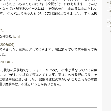
なんていうおじいちゃんもいたりする空間がそこにはあります。 そんな
となっている喫煙スペースには、 医師の先生も止めるに止められな
J
す。 そんなたまちゃんもついに先日退院となりました。 早く元気
G
した
投稿者:
ikeriri
てきました。三滝めざして行きます。湖は凍っていて穴を掘って魚
した。
いる状態の景勝地です。シャンデリアみたいに氷が重なっていて自然
ここまでがすごい坂道で実はとても大変。実はこの後長野に戻り、そ
に交通事故に遭いました。 居眠り運転の車がいきなりこちらの車線
通り魔的事故。不運というしかありません。