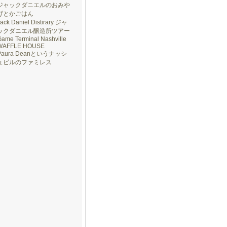
ジャックダニエルのおみや
げとかごはん
ack Daniel Distirary ジャ
ックダニエル醸造所ツアー
ame Terminal Nashville
WAFFLE HOUSE
Paura Deanというナッシ
ュビルのファミレス