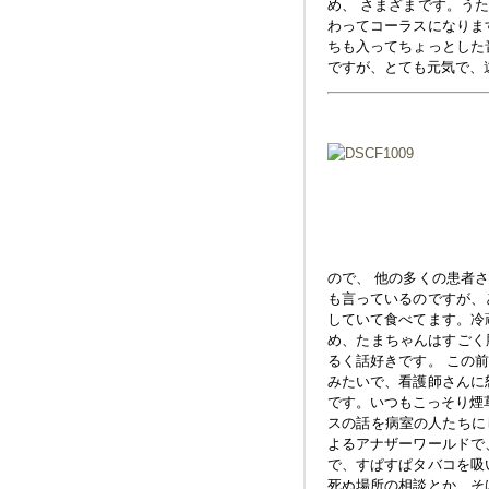
め、 さまざまです。う
わってコーラスになりま
ちも入ってちょっとした
ですが、とても元気で、
ので、 他の多くの患者
も言っているのですが、
していて食べてます。冷
め、たまちゃんはすごく
るく話好きです。 この
みたいで、看護師さんに
です。いつもこっそり煙
スの話を病室の人たちに
よるアナザーワールドで
で、すぱすぱタバコを吸
死ぬ場所の相談とか、そ