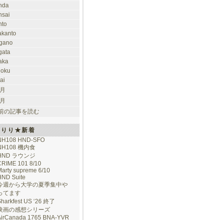
nda
nsai
nto
takanto
gano
gata
aka
hoku
ai
 月
 月
前の記事を読む
けりり★新着
NH108 HND-SFO
NH108 機内食
HND ラウンジ
CRIME 101 8/10
arty supreme 6/10
HND Suite
今週から大学の夏季集中や
ってます
Sharkfest US ‘26 終了
映画の感想シリーズ
AirCanada 1765 BNA-YVR