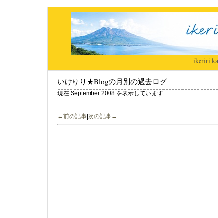
ikeriri
|
ka
いけりり★Blogの月別の過去ログ
現在 September 2008 を表示しています
←前の記事
|
次の記事→