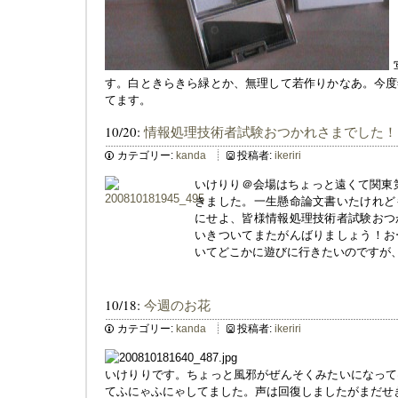
す。白ときらきら緑とか、無理して若作りかなあ。今度
てます。
10/20:
情報処理技術者試験おつかれさまでした！
カテゴリー:
kanda
投稿者:
ikeriri
いけりり＠会場はちょっと遠くて関東
きました。一生懸命論文書いたけれど
にせよ、皆様情報処理技術者試験おつ
いきついてまたがんばりましょう！お
いてどこかに遊びに行きたいのですが
10/18:
今週のお花
カテゴリー:
kanda
投稿者:
ikeriri
いけりりです。ちょっと風邪がぜんそくみたいになって
てふにゃふにゃしてました。声は回復しましたがまだせ