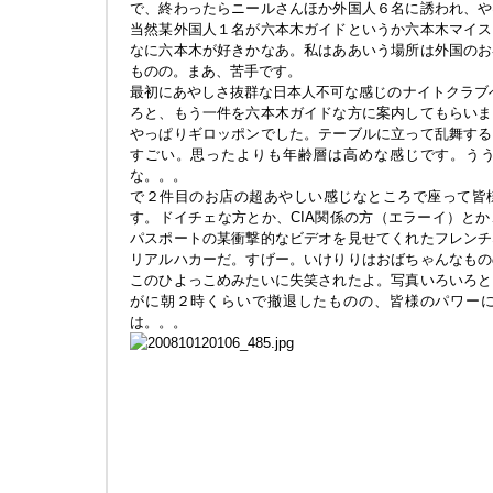
で、終わったらニールさんほか外国人６名に誘われ、や
当然某外国人１名が六本木ガイドというか六本木マイス
なに六本木が好きかなあ。私はああいう場所は外国のお
ものの。まあ、苦手です。
最初にあやしさ抜群な日本人不可な感じのナイトクラブへ。
ろと、もう一件を六本木ガイドな方に案内してもらいま
やっぱりギロッポンでした。テーブルに立って乱舞する
すごい。思ったよりも年齢層は高めな感じです。う
な。。。
で２件目のお店の超あやしい感じなところで座って皆
す。ドイチェな方とか、CIA関係の方（エラーイ）と
パスポートの某衝撃的なビデオを見せてくれたフレンチ
リアルハカーだ。すげー。いけりりはおばちゃんなもの
このひよっこめみたいに失笑されたよ。写真いろいろと
がに朝２時くらいで撤退したものの、皆様のパワー
は。。。