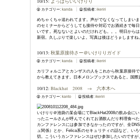
10/15:
よっぱらいいけりり
カテゴリー:
kanda
投稿者:
ikeriri
めちゃくちゃ追われてます。声がでなくなってしまいま
のセミナーからどうしても接待や対応でお酒続きで毎日
いです。死なないとよいのだけれども。。。明日からは
新宿。久しぶりで楽しいよ。写真は後ほどうｐしますね
10/13:
秋葉原接待さー＠いけりりガイド
カテゴリー:
kanda
投稿者:
ikeriri
カリフォルニアとカンザスの人をこれから秋葉原接待で
から教えてきます。日本メロンブックスであると。国際
10/12:
Blackhat 2008 → 六本木へ
カテゴリー:
kanto
投稿者:
ikeriri
いけりり＠池袋の某会場にてBlackHat2008の飲み会にい
ったニールさんが呼んでくれてお酒飲んだり料理食べた
カンファレンスには参加できなかったのですが、全DN
ュ関係）とか、Felica系のセキュリティの話など、
切。こういうカンファレンスはぜひ参加したいのですが