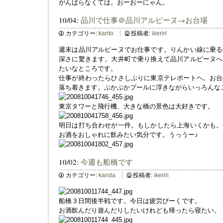
がんばらなくては。おーおーにゃん。
10/04:
品川で仕事＠品川アルピーヌ→お台場
カテゴリー:
kanto
投稿者:
ikeriri
週末は品川アルピーヌでお仕事です。りんかい線に乗る
深さに驚きます。大井町で乗り換えて品川アルピーヌへ
たいなところです。
仕事が終わったらひさしぶりに東京テレポートヘ。お台
落ち着きます。ぷかぷかプールに浮きながらいっろんな
東京タワーと飛行機、大きな橋の景色は大好きです。
明日は打ち合わせが一件。もしかしたら上海いくかも。
お酒をおしゃれに飲みたい気分です。うっうー♪
10/02:
今週も船橋です
カテゴリー:
kanda
投稿者:
ikeriri
船橋３日間後半戦です。今日は疲労ぴーくです。
お酒飲んだり遊んだりしたいけれども帰ったら寝たい。