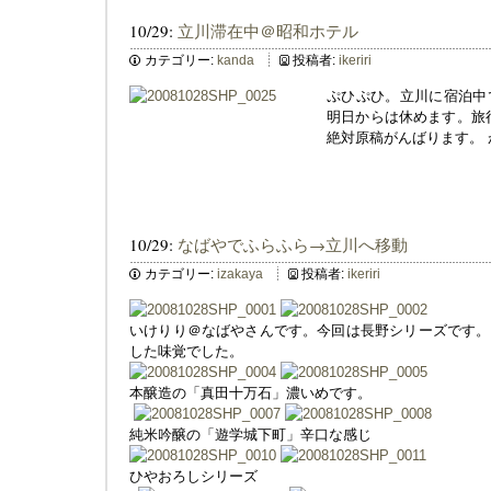
10/29:
立川滞在中＠昭和ホテル
カテゴリー:
kanda
投稿者:
ikeriri
ぷひぷひ。立川に宿泊中
明日からは休めます。旅
絶対原稿がんばります。
10/29:
なばやでふらふら→立川へ移動
カテゴリー:
izakaya
投稿者:
ikeriri
いけりり＠なばやさんです。今回は長野シリーズです。
した味覚でした。
本醸造の「真田十万石」濃いめです。
純米吟醸の「遊学城下町」辛口な感じ
ひやおろしシリーズ