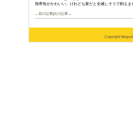
熱帯魚がかわいい。けれども家だと全滅しそうで飼えま
←前の記事
|
次の記事→
Copyright Megumi