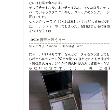
なのはお塩で食べます。
そしてチャミスル、またチャミスル。マッコロリ。そし
バーでジャックダニエル祭り。ジャックのシングル、ジ
泥水でした。
なんとかマーライオンは回避したけれども新宿の3
た。。。うううーやってしまった。翌日はまともに稼働
をつけなくては。
10/20:
携帯水没ううー
カテゴリー:
kanda
投稿者:
ikeriri
にゃー。いけりりです。なんとケータイを水没させてし
らポケベルやノートPCとか使ってきたけれども水没は
＞関係者の方々。どうか予備のPHSの方に連絡をくだ
らない状態です。ううー。明日は池