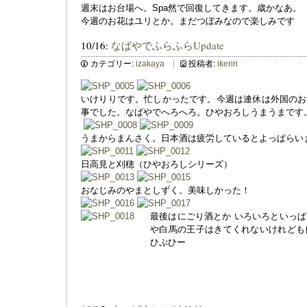
週末はお台場へ。Spa然で回復してきます。歳かなあ。
今週のお花はユリとか。まだつぼみなので楽しみです
10/16:
なばやでふらふらUpdate
カテゴリー:
izakaya
投稿者:
ikeriri
いけりりです。忙しかったです。今週は連休は外国のお
事でした。なばやでへろへろ。ひやおろしうまうまです
うまからまんさく。日本酒は疲労しているとよっぱらい
日高見と刈穂（ひやおろしシリーズ）
おなじみのやまとしずく。美味しかった！
最後はにごり酒とか いろいろといっ
や白馬の王子はきてくれないけれども
ひぷひー