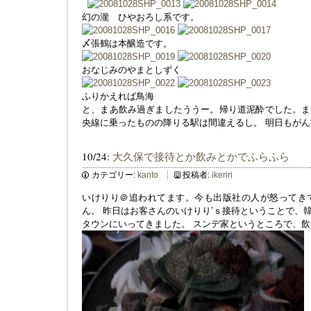
幻の瀧 ひやおろし系です。
〆張鶴は本醸造です。
おなじみのやまとしずく
ふりかえれば鳥海
と、まあ飲み過ぎましたううー。帰り道泥酔でした。ま
央線に乗ったものの降りる駅は間違えるし。 明日もが
10/24:
大久保で接待とか飲みとかでふらふら
カテゴリー:
kanto
投稿者:
ikeriri
いけりり＠追われてます。今も出版社の人が怒ってき
ん。 昨日はお客さんのいけりり’ｓ接待ということで、
タウンにいってきました。 スンデ家というところで、