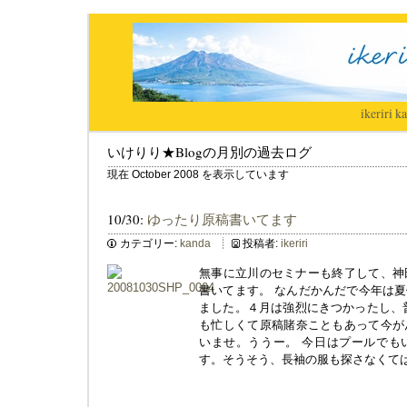
ikeriri
|
ka
いけりり★Blogの月別の過去ログ
現在 October 2008 を表示しています
10/30:
ゆったり原稿書いてます
カテゴリー:
kanda
投稿者:
ikeriri
無事に立川のセミナーも終了して、神
書いてます。 なんだかんだで今年は
ました。４月は強烈にきつかったし、
も忙しくて原稿賭奈こともあって今が
いませ。ううー。 今日はプールでも
す。そうそう、長袖の服も探さなくて