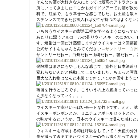
そんなお酒が大好きな人にとっては最高のアトラクショ
所にいってきました！しかもガイドツアーてお酒が飲め
料で、紅葉で、もう幸せーな感じでした。お土産も散々
ステンレスでできたお酒入れは女性が持つのはよくない
いちおうウイスキーの製造工程を学べるようになってい
あたりに漂うアルコールの香りウイスキーのにおい、
す。焼酎は一回だけ蒸留しますがウイスキーは２回蒸留
公式サイトをちゃんとみてください→
サントリー 白州
サントリーだねー。白州だねー山崎だねー。響だねー。
発酵槽はまさにもやしもんな感じで、意外と日本酒造り
変わらないんだと感動してしまいました。ちょっと写真
巨大な入れ物はなんと木製でできていてかき回すように
蒸留を行うところです。こういうの上方置換っていった
ん少なくなっていく。。。
ウイスキーで幸せいっぱいモードな竹下です。ええ、試
イスキーボンボンとか、ミニチュアボトルセットとか、
の味がするというか、日本のウイスキーは澄んだ感じと
ウィスキーを貯蔵する樽は呼吸をしていて「天使の分け
量が減ってきますまたウイスキーの色も濃くなってきます