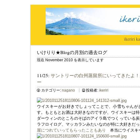
ikeriri
|
ka
いけりり★Blogの月別の過去ログ
現在 November 2010 を表示しています
11/25:
サントリーの白州蒸留所にいってきたよ！
ー
カテゴリー:
nagano
投稿者:
ikeriri
ウイスキーがお好きでしょってことで、小雪ちゃんが
す。もともとお酒は大好きなのですが、ウイスキーは特
ダーウィンのところのそばのアイラ島でつくっている炭
ラフロイログ、マッカランみたいなのが特に大好きだっ
屋につれていってもらったこともあり
本当にウイスキ