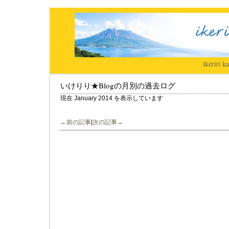
ikeriri
|
ka
いけりり★Blogの月別の過去ログ
現在 January 2014 を表示しています
←前の記事
|
次の記事→