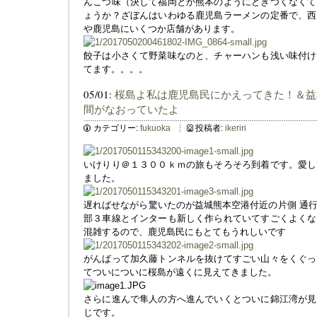
んこつ味（決して福岡とか熊本のようにどきつくなくて
ょうか？ざぼんはいわゆる鹿児島ラーメンの定番で、西
や鹿児島にいくつか店舗があります。
餃子は小さくて野菜味なのと、チャーハンも浅い味付け
てます。。。。
05/01:
桜島よ私は鹿児島民にかえってきた！＆益
間がなおっていたよ
カテゴリー:
fukuoka
投稿者:
ikeriri
いけりり＠１３００ｋｍの旅もそろそろ到着です。愛し
ました。
遅ればせながら驚いたのが益城熊本空港付近の片側 通
部３車線とインターも新しく作られていてすごくよくな
混雑するので、鹿児島民にもとてもうれしいです
がんばって加久藤トンネルを抜けてすごい山々をくぐっ
てついについに桜島が遠くに見えてきました。
さらに進んで隼人の方へ進んでいくとついに錦江湾が見
じです。