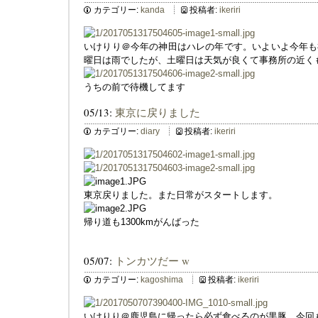
カテゴリー:
kanda
投稿者:
ikeriri
いけりり＠今年の神田はハレの年です。いよいよ今年も
曜日は雨でしたが、土曜日は天気が良くて事務所の近く
うちの前で待機してます
05/13:
東京に戻りました
カテゴリー:
diary
投稿者:
ikeriri
東京戻りました。また日常がスタートします。
帰り道も1300kmがんばった
05/07:
トンカツだー w
カテゴリー:
kagoshima
投稿者:
ikeriri
いけりり＠鹿児島に帰ったら必ず食べるのが黒豚。今回