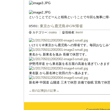
ということでどーんと桜島ということで今回も無事に帰
05/01:
東京から鹿児島＠GW帰省
カテゴリー:
osaka
投稿者:
ikeriri
いけりり＠東京から鹿児島への帰省です。毎回おなじみ
東名から 新東名を進み 長篠で休憩です。
伊勢湾岸道 から東名阪を名古屋の高速を過ぎていきます
東名阪 から新名神と吹田の方へ進みます。
新名神 中国道 山陽道 三木で休憩 吉備で仮眠 宮島で休
←前の記事
|
次の記事→
Copyright Megumi