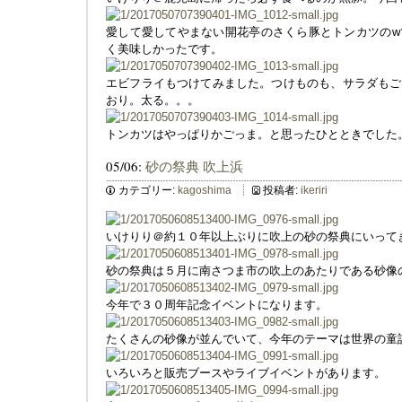
愛して愛してやまない開花亭のさくら豚とトンカツのw
く美味しかったです。
エビフライもつけてみました。つけものも、サラダもご
おり。太る。。。
トンカツはやっぱりかごっま。と思ったひとときでした
05/06:
砂の祭典 吹上浜
カテゴリー:
kagoshima
投稿者:
ikeriri
いけりり＠約１０年以上ぶりに吹上の砂の祭典にいって
砂の祭典は５月に南さつま市の吹上のあたりである砂像
今年で３０周年記念イベントになります。
たくさんの砂像が並んでいて、今年のテーマは世界の童
いろいろと販売ブースやライブイベントがあります。