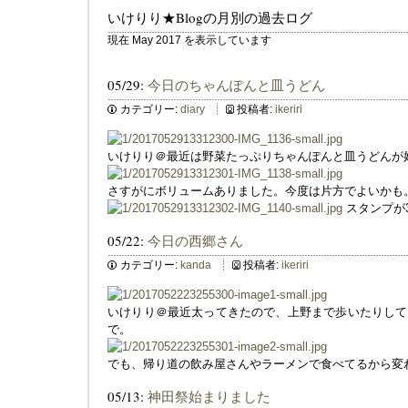
いけりり★Blogの月別の過去ログ
現在 May 2017 を表示しています
05/29:
今日のちゃんぽんと皿うどん
カテゴリー:
diary
投稿者:
ikeriri
いけりり＠最近は野菜たっぷりちゃんぽんと皿うどんが
さすがにボリュームありました。今度は片方でよいかも
スタンプが
05/22:
今日の西郷さん
カテゴリー:
kanda
投稿者:
ikeriri
いけりり＠最近太ってきたので、上野まで歩いたりして
で。
でも、帰り道の飲み屋さんやラーメンで食べてるから変
05/13:
神田祭始まりました