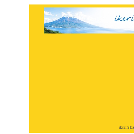
ikeriri
|
ka