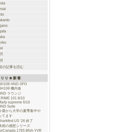
nda
nsai
nto
takanto
gano
gata
aka
hoku
ai
 月
 月
前の記事を読む
けりり★新着
NH108 HND-SFO
NH108 機内食
HND ラウンジ
CRIME 101 8/10
arty supreme 6/10
HND Suite
今週から大学の夏季集中や
ってます
Sharkfest US ‘26 終了
映画の感想シリーズ
AirCanada 1765 BNA-YVR