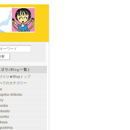
ゴリ(
Blog一覧
）
けりり★Blogトップ
べてのカテゴリー
ia
ugoku-shikoku
ary
kuoka
kkaido
kuriku
akaya
goshima