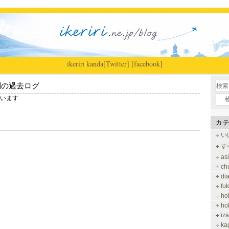
ikeriri
|
kanda
[Twitter]
[facebook]
別の過去ログ
しています
カテ
い
す
as
ch
di
fu
ho
ho
iz
ka