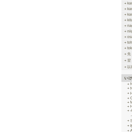
ka
ka
ka
ki
na
nii
os
to
tok
先
翌
以
い
M