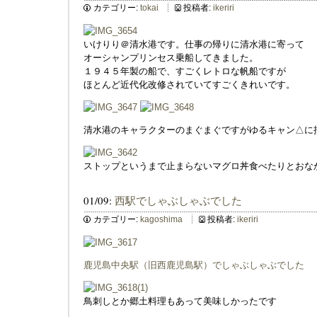
カテゴリー:
tokai
投稿者:
ikeriri
いけりり＠清水港です。仕事の帰りに清水港に寄って
オーシャンプリンセス乗船してきました。
１９４５年製の船で、すごくレトロな帆船ですが
ほとんど近代化改修されていてすごくきれいです。
清水港のキャラクターのまぐまぐですがゆるキャン△に
ストップというまで止まらないマグロ丼食べたりとおな
01/09:
西駅でしゃぶしゃぶでした
カテゴリー:
kagoshima
投稿者:
ikeriri
鹿児島中央駅（旧西鹿児島駅）でしゃぶしゃぶでした
鳥刺しとか郷土料理もあって美味しかったです