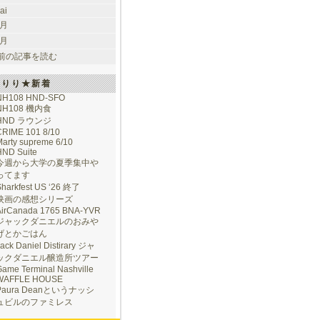
ai
 月
 月
前の記事を読む
けりり★新着
NH108 HND-SFO
NH108 機内食
HND ラウンジ
CRIME 101 8/10
arty supreme 6/10
HND Suite
今週から大学の夏季集中や
ってます
Sharkfest US ‘26 終了
映画の感想シリーズ
AirCanada 1765 BNA-YVR
ジャックダニエルのおみや
げとかごはん
ack Daniel Distirary ジャ
ックダニエル醸造所ツアー
ame Terminal Nashville
WAFFLE HOUSE
Paura Deanというナッシ
ュビルのファミレス