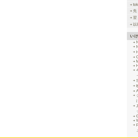
tok
先
翌
以
い
M
J
G