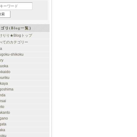
ゴリ(
Blog一覧
）
けりり★Blogトップ
べてのカテゴリー
ia
ugoku-shikoku
ary
kuoka
kkaido
kuriku
akaya
goshima
nda
nsai
nto
takanto
gano
gata
aka
hoku