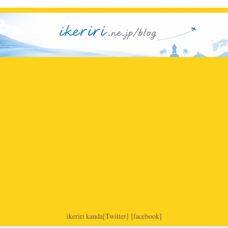
ikeriri
|
kanda
[Twitter]
[facebook]