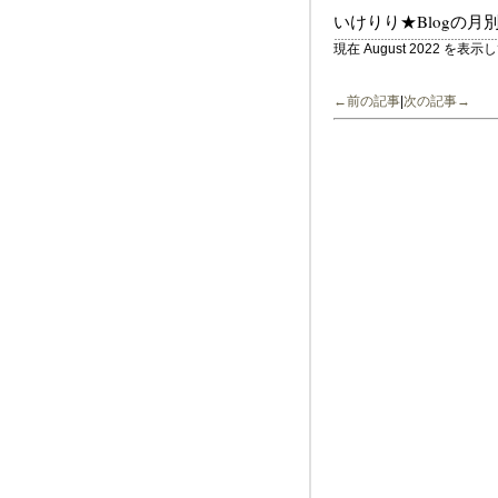
いけりり★Blogの月
現在 August 2022 を表
←前の記事
|
次の記事→