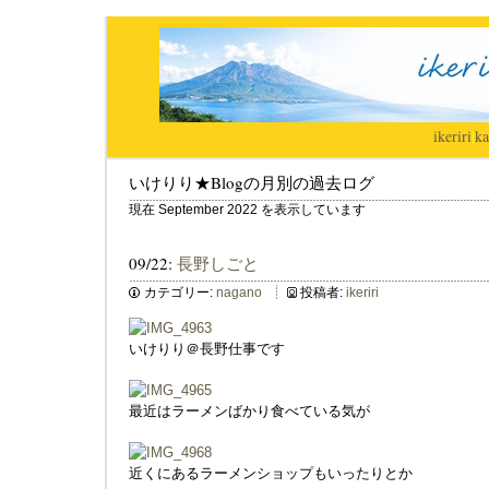
ikeriri
|
ka
いけりり★Blogの月別の過去ログ
現在 September 2022 を表示しています
09/22:
長野しごと
カテゴリー:
nagano
投稿者:
ikeriri
いけりり＠長野仕事です
最近はラーメンばかり食べている気が
近くにあるラーメンショップもいったりとか