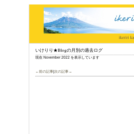
ikeriri
|
ka
いけりり★Blogの月別の過去ログ
現在 November 2022 を表示しています
←前の記事
|
次の記事→