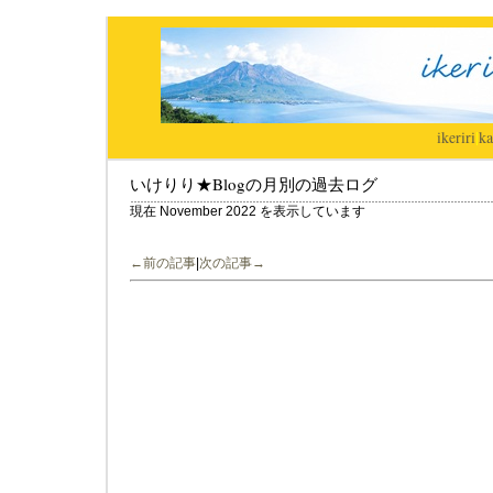
ikeriri
|
ka
いけりり★Blogの月別の過去ログ
現在 November 2022 を表示しています
←前の記事
|
次の記事→