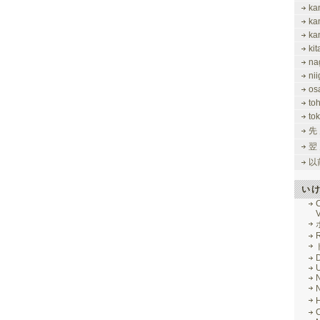
ka
ka
ka
ki
na
nii
os
to
tok
先
翌
以
い
V
R