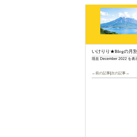
いけりり★Blogの月
現在 December 2022 
←前の記事
|
次の記事→