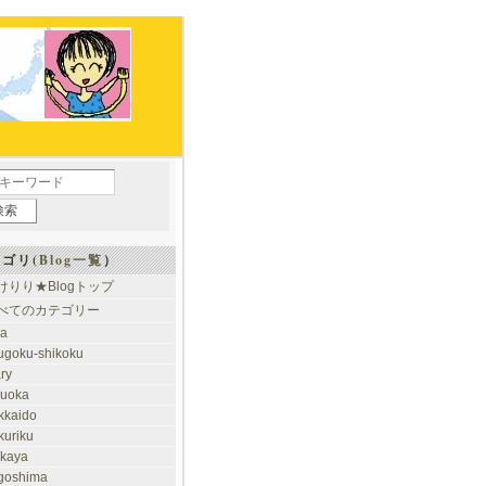
ゴリ(
Blog一覧
）
けりり★Blogトップ
べてのカテゴリー
ia
ugoku-shikoku
ary
kuoka
kkaido
kuriku
akaya
goshima