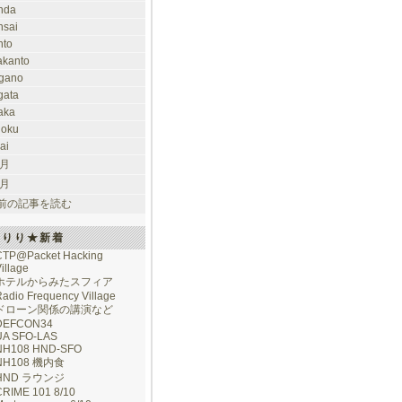
nda
nsai
nto
takanto
gano
gata
aka
hoku
ai
 月
 月
前の記事を読む
けりり★新着
CTP@Packet Hacking
illage
ホテルからみたスフィア
adio Frequency Village
ドローン関係の講演など
DEFCON34
UA SFO-LAS
NH108 HND-SFO
NH108 機内食
HND ラウンジ
CRIME 101 8/10