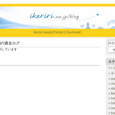
ikeriri
|
kanda
[Twitter]
[facebook]
別の過去ログ
を表示しています
カテ
い
す
as
ch
di
fu
ho
ho
iz
ka