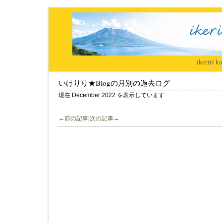
ikeriri
|
ka
いけりり★Blogの月別の過去ログ
現在 December 2022 を表示しています
←前の記事
|
次の記事→