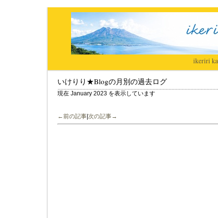
ikeriri
|
ka
いけりり★Blogの月別の過去ログ
現在 January 2023 を表示しています
←前の記事
|
次の記事→