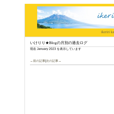
ikeriri
|
ka
いけりり★Blogの月別の過去ログ
現在 January 2023 を表示しています
←前の記事
|
次の記事→