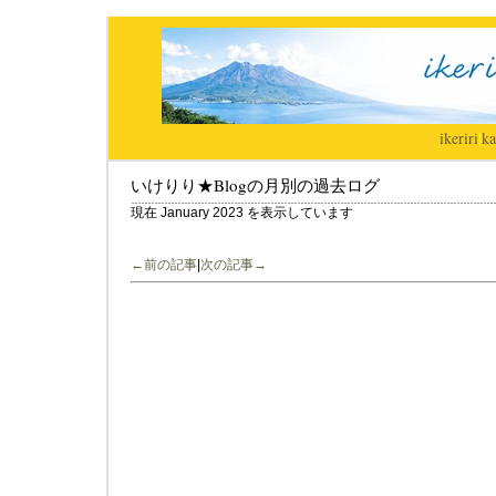
ikeriri
|
ka
いけりり★Blogの月別の過去ログ
現在 January 2023 を表示しています
←前の記事
|
次の記事→