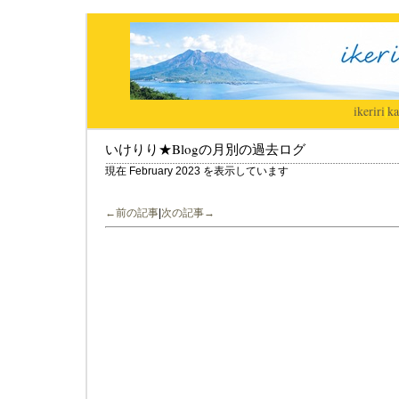
ikeriri
|
ka
いけりり★Blogの月別の過去ログ
現在 February 2023 を表示しています
←前の記事
|
次の記事→