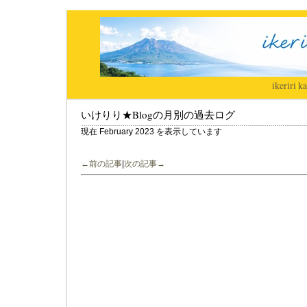
ikeriri
|
ka
いけりり★Blogの月別の過去ログ
現在 February 2023 を表示しています
←前の記事
|
次の記事→