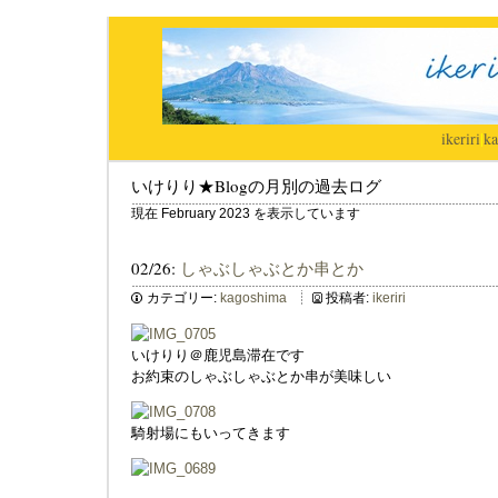
ikeriri
|
ka
いけりり★Blogの月別の過去ログ
現在 February 2023 を表示しています
02/26:
しゃぶしゃぶとか串とか
カテゴリー:
kagoshima
投稿者:
ikeriri
いけりり＠鹿児島滞在です
お約束のしゃぶしゃぶとか串が美味しい
騎射場にもいってきます