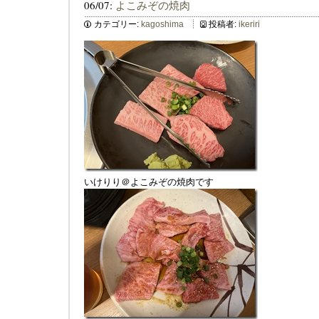
06/07:
よこみぞの焼肉
カテゴリー:
kagoshima
投稿者:
ikeriri
いけりり＠よこみぞの焼肉です