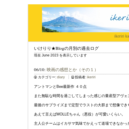
ikeriri
|
ka
いけりり★Blogの月別の過去ログ
現在 June 2023 を表示しています
06/10:
映画の感想とか（その１）
カテゴリー:
diary
投稿者:
ikeriri
アントマンとBee最新作 ４０点
また無駄な時間を過ごしてしまった感じの量産型アヴェ
最後のサプライズまで定型でラストの大群まで想像でき
あえて言えばMOLLEちゃん（悪役）が可愛いくらい。
主人公チームはイカサマ気味でかえって道場できなかっ