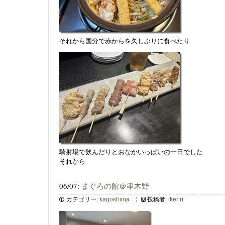
それから国分で赤からを久しぶりに食べたり
騎射場で飲んだりとおなかいっぱいの一日でした
それから
06/07:
まぐろの館＠串木野
カテゴリー:
kagoshima
投稿者:
ikeriri