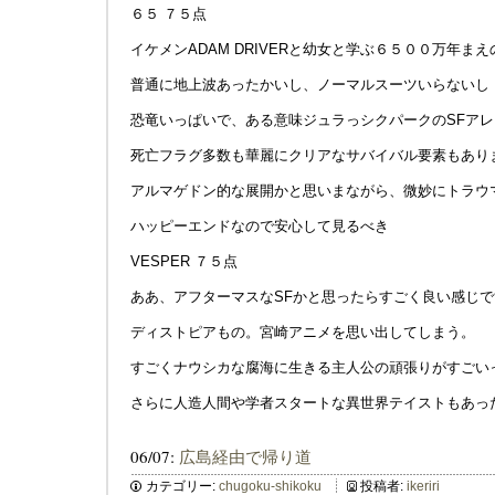
６５ ７５点
イケメンADAM DRIVERと幼女と学ぶ６５００万年まえ
普通に地上波あったかいし、ノーマルスーツいらないし
恐竜いっぱいで、ある意味ジュラっシクパークのSFア
死亡フラグ多数も華麗にクリアなサバイバル要素もあり
アルマゲドン的な展開かと思いまながら、微妙にトラウ
ハッピーエンドなので安心して見るべき
VESPER ７５点
ああ、アフターマスなSFかと思ったらすごく良い感じで
ディストピアもの。宮崎アニメを思い出してしまう。
すごくナウシカな腐海に生きる主人公の頑張りがすごい
さらに人造人間や学者スタートな異世界テイストもあっ
06/07:
広島経由で帰り道
カテゴリー:
chugoku-shikoku
投稿者:
ikeriri