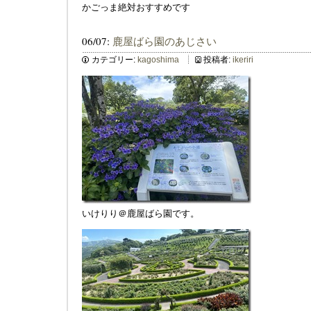
かごっま絶対おすすめです
06/07:
鹿屋ばら園のあじさい
カテゴリー:
kagoshima
投稿者:
ikeriri
いけりり＠鹿屋ばら園です。