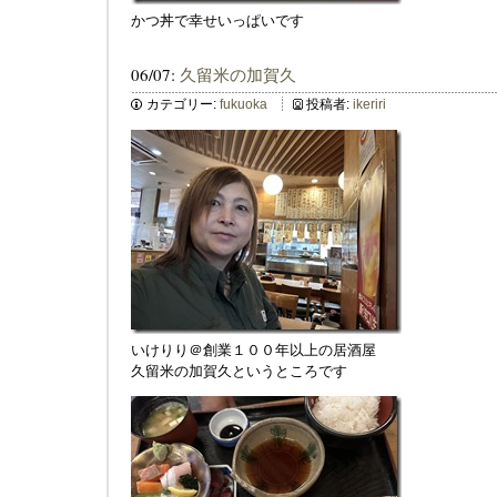
かつ丼で幸せいっぱいです
06/07:
久留米の加賀久
カテゴリー:
fukuoka
投稿者:
ikeriri
いけりり＠創業１００年以上の居酒屋
久留米の加賀久というところです