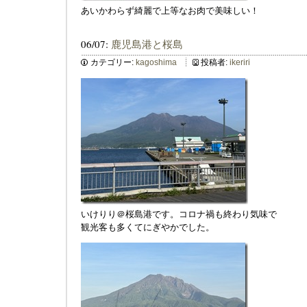
あいかわらず綺麗で上等なお肉で美味しい！
06/07:
鹿児島港と桜島
カテゴリー:
kagoshima
投稿者:
ikeriri
いけりり＠桜島港です。コロナ禍も終わり気味で
観光客も多くてにぎやかでした。