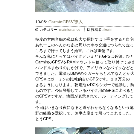
10/08:
GarminGPSV導入
カテゴリー:
maintenance
投稿者:
ikeriri
極度の方向音痴の私は広大な長野では下手をすると自宅
あれーこのへんかなあと周りの車や交通につられて走っ
ころまで行ってしまう始末。これは重傷です。
そんな私にとってはバイクといえどもGPSは必須。ひ
GarminのGPSVをRAMマウントを使って取り付けてみ
ハンドルまわりのおかげで、アメリカンなバイクなどと
できました。電源もBMWのシガーからとれてなんとか
GPSVはガーミンの比較的古いGPSです。２０万分の
きるようになります。乾電池やDCやシガーで起動し、
ものです。今日登場しているバイク用のGPSに比べる
のGPSVですが、地図が表示されて、ルーティングし
す。
今日はいきなり夜になると道がわからなくなるという危
野の経路を選択して、無事支度まで帰ってこれました。
とうGPS。