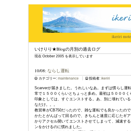
ikeriri
|
mote
いけりり★Blogの月別の過去ログ
現在 October 2005 を表示しています
10/08:
ならし運転
カテゴリー:
maintenance
投稿者:
ikeriri
Scarverが届きました。うれしいなあ。まずは慣らし
常で１５００くらいとちょっと多め。最初は５０００く
印象としては、すぐエンストする。あ、別に壊れている
なだけ。。。
教習車がCB750だったので、雑な運転でも良かったの
かたとがんばって回るので、きちんと速度に応じたギア
かりアクセル開いてエンストさせてしまって、減速する
ンをかけるのに慣れました。