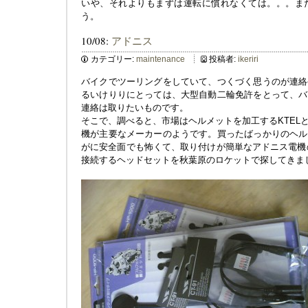
いや、それよりもまずは運転に慣れなくては。。。まだ
う。
10/08:
アドニス
カテゴリー:
maintenance
投稿者:
ikeriri
バイクでツーリングをしていて、つくづく思うのが連絡
るいけりりにとっては、大型自動二輪免許をとって、バ
連絡は取りたいものです。
そこで、調べると、市場はヘルメットを加工するKTEL
機が主要なメーカーのようです。買ったばっかりのヘル
がに安全面でも怖くて、取り付けが簡単なアドニス電機の
接続するヘッドセットを秋葉原のロケットで探してきま