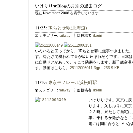
いけりり★Blogの月別の過去ログ
現在 November 2006 を表示しています
11/25:
JRちとせ駅(北海道)
カテゴリー:
railway
投稿者:
ikeriri
いろいろと回ってから、JRちとせ駅に無事つきました
す。冷たさで覆われて音が吸い込まれそうです。日本は
に自動ドアがあって、そこで防寒をします。新千歳空港
す。動画はこちら。
25112006011.3gp - 266.9 KB
11/19:
東京モノレール浜松町駅
カテゴリー:
railway
投稿者:
ikeriri
いけりりです。東京に戻
ります。久しぶりに東京
２３時。果たして自宅に
車に乗れるか微妙なとこ
電には間に合うといいな