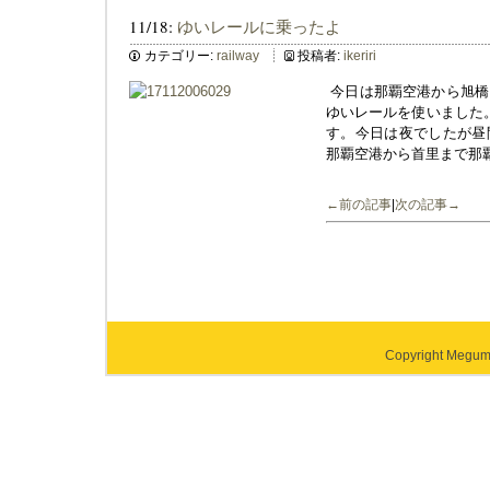
11/18:
ゆいレールに乗ったよ
カテゴリー:
railway
投稿者:
ikeriri
今日は那覇空港から旭橋
ゆいレールを使いました
す。今日は夜でしたが昼
那覇空港から首里まで那
←前の記事
|
次の記事→
Copyright Megumi