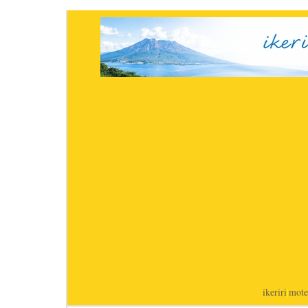
ikeriri
|
mote