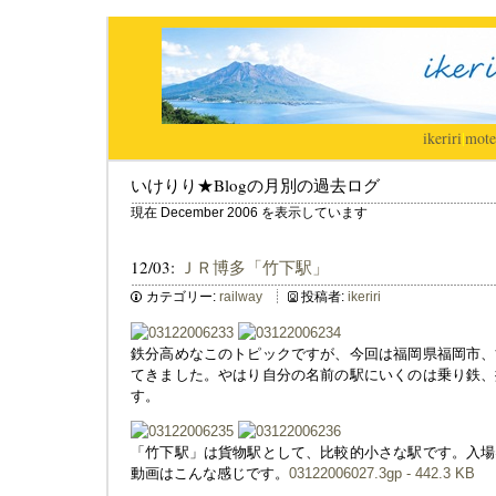
ikeriri
|
mote
いけりり★Blogの月別の過去ログ
現在 December 2006 を表示しています
12/03:
ＪＲ博多「竹下駅」
カテゴリー:
railway
投稿者:
ikeriri
鉄分高めなこのトピックですが、今回は福岡県福岡市、
てきました。やはり自分の名前の駅にいくのは乗り鉄、
す。
「竹下駅」は貨物駅として、比較的小さな駅です。入場
動画はこんな感じです。
03122006027.3gp - 442.3 KB