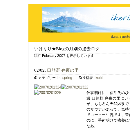
ikeriri
|
mote
いけりり★Blogの月別の過去ログ
現在 February 2007 を表示しています
02/02:
口熊野 弁慶の里
カテゴリー:
hotspring
投稿者:
ikeriri
仕事明けに、宿泊先のひ
辺 口熊野 弁慶の里に
が、もちろん天然温泉です
のサウナがあって、気持
でコーヒー牛乳です。昔
のに、手術明けで療養に
なあ。