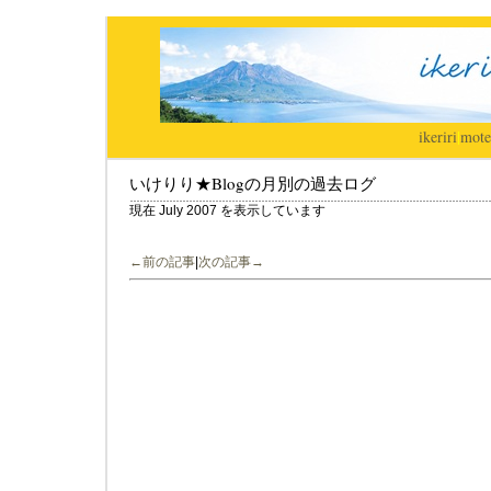
ikeriri
|
mote
いけりり★Blogの月別の過去ログ
現在 July 2007 を表示しています
←前の記事
|
次の記事→