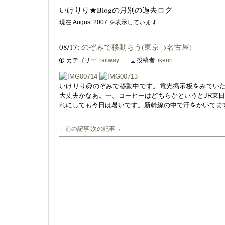
いけりり★Blogの月別の過去ログ
現在 August 2007 を表示しています
08/17:
のぞみで移動ちう(東京→名古屋)
カテゴリー:
railway
投稿者:
ikeriri
いけりり@のぞみで移動中です。電光掲示板をみていた
大丈夫かなあ。一。コーヒーはどちらかというとJR東
れにしても今日は暑いです。新幹線の中で汗をかいてます
←前の記事
|
次の記事→