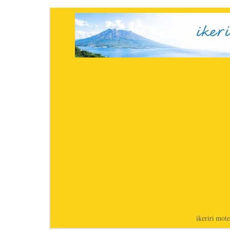
ikeriri
|
mote