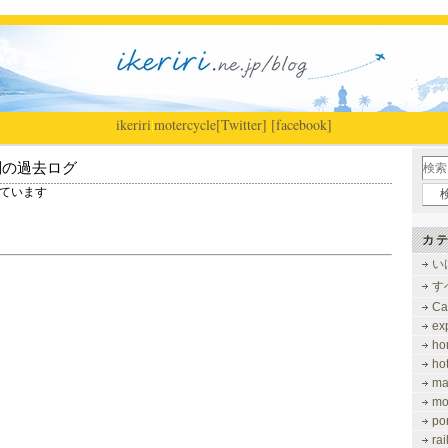
ikeriri
|
motercycle
[Twitter]
[facebook]
別の過去ログ
示しています
カテ
い
す
Ca
ex
ho
ho
ma
mo
po
ra