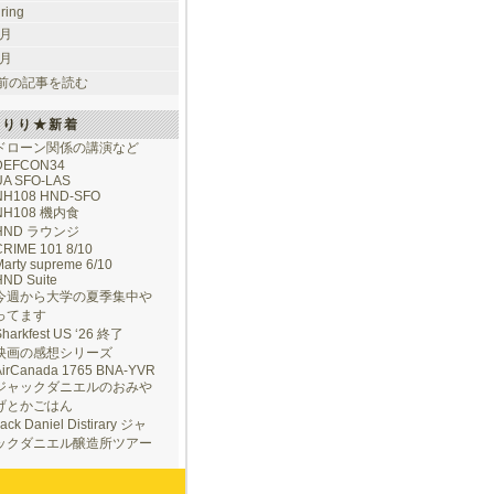
uring
 月
 月
前の記事を読む
けりり★新着
ドローン関係の講演など
DEFCON34
UA SFO-LAS
NH108 HND-SFO
NH108 機内食
HND ラウンジ
CRIME 101 8/10
arty supreme 6/10
HND Suite
今週から大学の夏季集中や
ってます
Sharkfest US ‘26 終了
映画の感想シリーズ
AirCanada 1765 BNA-YVR
ジャックダニエルのおみや
げとかごはん
ack Daniel Distirary ジャ
ックダニエル醸造所ツアー