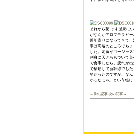
それから花 はす温泉に
がなんかアロマテラピー
近年寄りになってきて、
事は高速のところでちょ
した。定食がゴージャス
刺身に天ぷらもついて良
で食事したら、疲れが出
で移動して新幹線でした
的だったのですが、なん
かったにゃ。という感じ
←前の記事
|
次の記事→