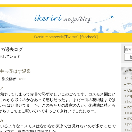
ikeriri
|
motercycle
[Twitter]
[facebook]
別の過去ログ
 を表示しています
福井→花はす温泉
カテ
い
投稿者:
ikeriri
す
Ca
焼けしてしまって赤鼻で恥ずかしいこのごろです。コスモス園にい
ex
これから咲くのかなあって感じだったよ。まだ一面の花絨毯までは
ho
いっぱい咲いてました。このあたりの農家の人が、休耕地に植える
ho
がちょこちょこ咲いていてすっごくきれいでしたにゃー。
ma
mo
po
ているようなコスモスはなかなか東京では見れないのが多かったで
ra
たいです。蕎麦の花は満開でした。