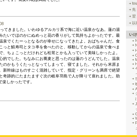
to
先
翌
以
いってきました。いわゆるアルカリ系で海に近い温泉かなあ。蓮の湯
い
みたいでほのかにぬめっと花の香りがして気持ちよかったです。最
温泉でくたーっとなるのが幸せになってきたよ。おばちゃんだ。食
こっと鯖寿司とタコ串を食べたのと、移動してからの温泉で食べま
で、ちょこっとだけれども松茸とかも入っていて美味しかったよ。
心的でした。ちなみにお蕎麦と思ったのは蓮のうどんでした。温泉
M
たのかもうくたっとなってしまって、寝てました。それから米原ま
。新幹線はものすごく混雑していて、指定・グリーンも満席で絶望
と奇跡的にたまたますぐ次の岐阜羽島で人が降りて座れました。助
で楽しかったです。
J
G