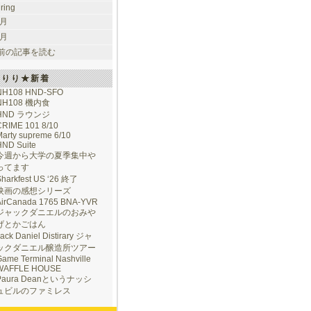
uring
 月
 月
前の記事を読む
けりり★新着
NH108 HND-SFO
NH108 機内食
HND ラウンジ
CRIME 101 8/10
arty supreme 6/10
HND Suite
今週から大学の夏季集中や
ってます
Sharkfest US ‘26 終了
映画の感想シリーズ
AirCanada 1765 BNA-YVR
ジャックダニエルのおみや
げとかごはん
ack Daniel Distirary ジャ
ックダニエル醸造所ツアー
ame Terminal Nashville
WAFFLE HOUSE
Paura Deanというナッシ
ュビルのファミレス