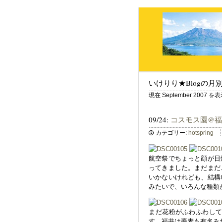
いけりり★Blogの月
現在 September 2007
09/24:
コスモス園@
カテゴリー:
hotspring
航空祭でちょっと顔が日
ってきました。まだまだ
いかないけれども、結構
みたいで、いろんな種類
まだ花粉がふわふわし
す。福井は蕎麦も有名み