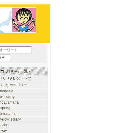
ゴリ(
Blog一覧
）
けりり★Blogトップ
べてのカテゴリー
nondale
pressway
ndayamaha
tspring
intenance
tercyclediary
rsche
ilway