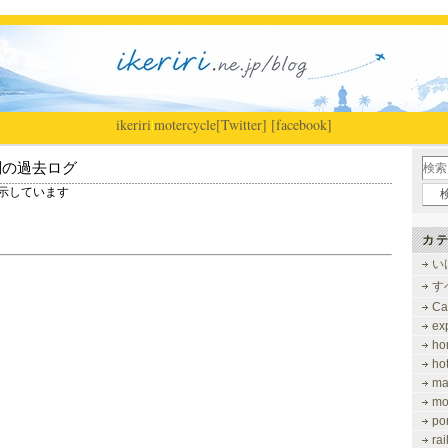
ikeriri
|
motercycle
[Twitter]
[facebook]
別の過去ログ
 を表示しています
カテ
い
す
Ca
ex
ho
ho
ma
mo
po
ra