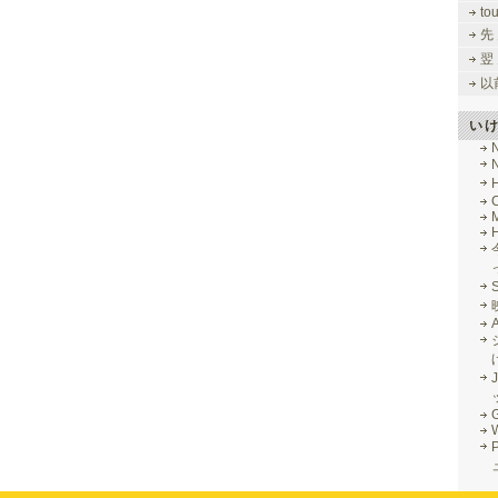
to
先
翌
以
い
M
J
G