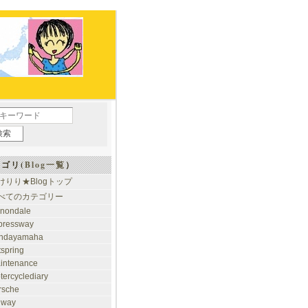
ゴリ(
Blog一覧
）
けりり★Blogトップ
べてのカテゴリー
nondale
pressway
ndayamaha
tspring
intenance
tercyclediary
rsche
ilway