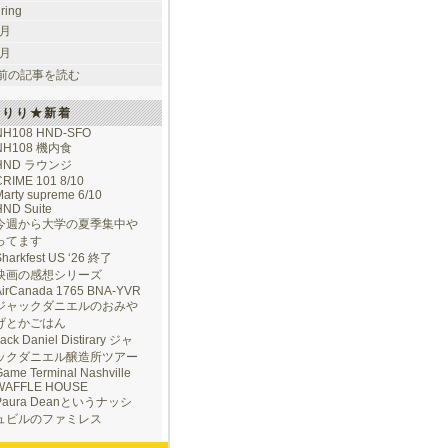
uring
 月
 月
前の記事を読む
けりり★新着
NH108 HND-SFO
NH108 機内食
HND ラウンジ
CRIME 101 8/10
arty supreme 6/10
HND Suite
今週から大学の夏季集中や
ってます
Sharkfest US ‘26 終了
映画の感想シリーズ
AirCanada 1765 BNA-YVR
ジャックダニエルのおみや
げとかごはん
ack Daniel Distirary ジャ
ックダニエル醸造所ツアー
ame Terminal Nashville
WAFFLE HOUSE
Paura Deanというナッシ
ュビルのファミレス