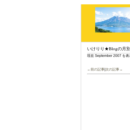
いけりり★Blogの月
現在 September 2007
←前の記事
|
次の記事→