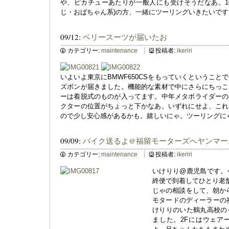
や、ピカチューあたりが一般人にも受けそうだなあ。10月
じ・おばちゃん系)の方、一緒にツーリングいきたいです
09/12:
ベリースーツが届いたお
カテゴリー:
maintenance
投稿者:
ikeriri
いよいよ東京にBMWF650CSをもっていくというこ
ズボンが届きました。機能的な素材で中にさらにちっこ
ーは着脱式のものが入ってます。中年メタボライダーの
クターの位置がちょっと下かなあ。いずれにせよ、これ
ので少し安心感があるかも。嬉しいにゃ。ツーリングに
09/09:
バイク送るよ@福留モーターズへヤンマー
カテゴリー:
maintenance
投稿者:
ikeriri
いけりり@鹿児島です。
終便で到着してひとり老舗
じゃの相談をして、朝か
モタードのディーラーの
けりりのいた鶴丸高校の
ました。2Fにはウェア