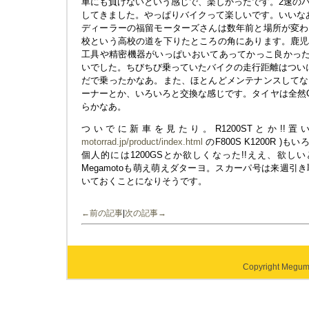
車にも負けないという感じで、楽しかったです。2速の
してきました。やっぱりバイクって楽しいです。いいな
ディーラーの福留モーターズさんは数年前と場所が変わ
校という高校の道を下りたところの角にあります。鹿児
工具や精密機器がいっぱいおいてあってかっこ良かった
いでした。ちびちび乗っていたバイクの走行距離はついに
だで乗ったかなあ。また、ほとんどメンテナンスしてな
ーナーとか、いろいろと交換な感じです。タイヤは全然
らかなあ。
ついでに新車を見たり。R1200STとか!!
motorrad.jp/product/index.html
のF800S K1200R 
個人的には1200GSとか欲しくなった!!ええ、欲し
Megamotoも萌え萌えダターヨ。スカーパ号は来週
いておくことになりそうです。
←前の記事
|
次の記事→
Copyright Megumi