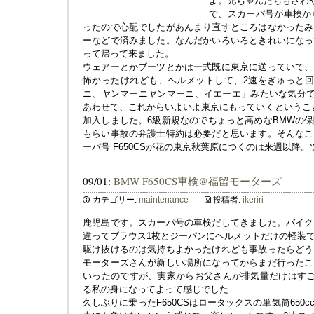
よ。兄ちゃんたちもさわ
で、スカーパ号が車検か
ったので心配でしたがあんまり直すところはなかったみ
ーなどで済みました。なんだかいろいろときれいになっ
って帰って来ました。
ウェアーとかブーツとかは一式既に東京に送っていて、
怖かったけれども、ヘルメットして、2速をぎゅっと回
ニ、ヤンマーニヤンマーニ、イエーエ」みたいな気分で
あわせて、これからいよいよ東京にもっていくというこ
加入しました。6級新規なのでちょっと高めなBMWの
もらい事故の弁護士特約は必要だと思います。そんなこ
ーパ号 F650CSが花の東京秋葉原につくのは来週以降
09/01:
BMW F650CS車検@福留モーターズ
カテゴリー:
maintenance
投稿者:
ikeriri
鹿児島です。スカーパ号の車検だしてきました。バイク
違ってブラウス1枚とジーパンにヘルメットだけの軽装
駆け抜けるのは気持ちよかったけれども事故ったらどう
モーターズさんが新しい場所になってからまだ行ったこ
いったのですが、実家からお父さんが排気量だけはすご
る私の身になってよって感じでした
久しぶりに乗ったF650CSはロータックスの単気筒650