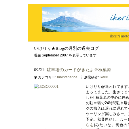
ikeriri
|
mote
いけりり★Blogの月別の過去ログ
現在 September 2007 を表示しています
09/21:
駐車場のカードがきたよ@秋葉原
カテゴリー:
maintenance
投稿者:
ikeriri
いけりり@追われてます
まってました。生きてま
した!!秋葉原の中心に停
の駐車場で24時間駐車場
クの搬入は遅れに遅れて
ツーリング楽しみさー。
予定。秋葉原だし、よー
らを
)みたいな。黄色の