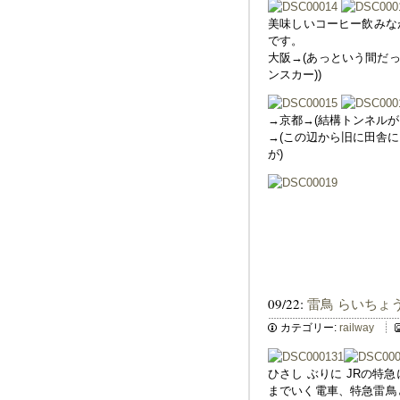
美味しいコーヒー飲みな
です。
大阪→(あっという間だっ
ンスカー))
→京都→(結構トンネル
→(この辺から旧に田舎に
が)
09/22:
雷鳥 らいちょう
カテゴリー:
railway
ひさし ぶりに JRの
までいく電車、特急雷鳥