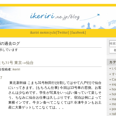
ikeriri
|
motercycle
[Twitter]
[facebook]
別の過去ログ
 を表示しています
ち31号 東京→仙台
カテ
い
投稿者:
ikeriri
す
Ca
東北新幹線 こまち31号秋田行(分割してはやて八戸行)で仙台
ex
にいってきます。(もちろん仕事) 今回は13号車の窓側。お客
ho
さんは少なめです。学生が写真をいっぱい撮っていて楽しそ
ho
う。ちなみに仙台お仕事は久しぶりです。宿泊は例によって
ma
東横インです。牛タン食べてこなくては!! 冷凍牛タンもお土
mo
産に大量ゲットしてこなくては。。。
po
ra