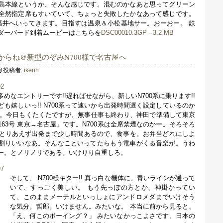
島本線というか、そんな感じです。混むのかなあと思ってグリーン
全然指定席もすいていて、ちょっと失敗したかなあって感じです。
福井へいってきます。目指すは温泉＆小松基地サー。おーおー。 鉄
ダーバード到着ムービーはこちらを
DSC00010.3GP - 3.2 MB
くからね@新型のぞみN700様で名古屋へ
投稿者:
ikeriri
めなエントリーです!!遅ればせながら、新しいN700系に乗ります!!
も嬉しいっ!! N700系って速いから出発時間遅く設定しているのか
す。今日もくたくたですが、無事仕事も終わり、神田で準備して東京
63号 東京→名古屋」です。N700系は全席禁煙なのかー。そろそろ
k。とりあえず出発まで少し時間あるので、食事を。お弁当どれにしよ
割りいいなあ。そんなこといってたらもう電車がくる音楽が。うわ
ー。とノリノリである。いけりり自重しろ。
そして、 N700様キター!! 真っ白な機体に、青いラインが通って
いて、すっごく美しい。 もう先っぽの方とか、神掛かってい
て、このままメーテルといっしょにアンドロメダまでいけそう
な気分。哲郎。いけません。みたいな。 本当に前から見ると、
「え、何このボーイング？」 みたいなかっこよさです。日本の