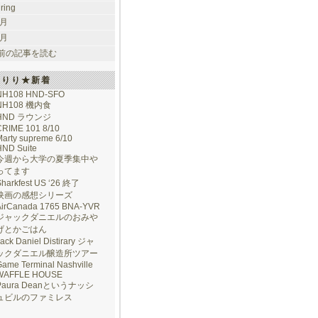
uring
 月
 月
前の記事を読む
けりり★新着
NH108 HND-SFO
NH108 機内食
HND ラウンジ
CRIME 101 8/10
arty supreme 6/10
HND Suite
今週から大学の夏季集中や
ってます
Sharkfest US ‘26 終了
映画の感想シリーズ
AirCanada 1765 BNA-YVR
ジャックダニエルのおみや
げとかごはん
ack Daniel Distirary ジャ
ックダニエル醸造所ツアー
ame Terminal Nashville
WAFFLE HOUSE
Paura Deanというナッシ
ュビルのファミレス