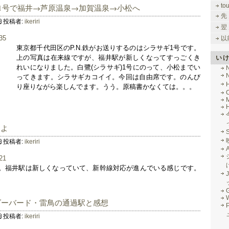
to
)1号で福井→芦原温泉→加賀温泉→小松へ
先
投稿者:
ikeriri
翌
以
東京都千代田区のP.N.鉄がお送りするのはシラサギ1号です。
い
上の写真は在来線ですが、福井駅が新しくなってすっごくき
れいになりました。白鷺(シラサギ)1号にのって、小松までい
ってきます。シラサギカコイイ。今回は自由席です。のんび
り座りながら楽しんでます。うう。原稿書かなくては。。。
M
たよ
投稿者:
ikeriri
。福井駅は新しくなっていて、新幹線対応が進んでいる感じです。
J
G
ダーバード・雷鳥の通過駅と感想
投稿者:
ikeriri