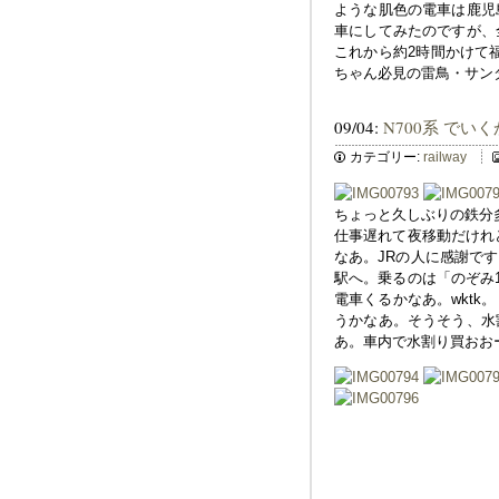
ような肌色の電車は鹿児
車にしてみたのですが、
これから約2時間かけて
ちゃん必見の雷鳥・サン
09/04:
N700系 でい
カテゴリー:
railway
ちょっと久しぶりの鉄分多
仕事遅れて夜移動だけれど
なあ。JRの人に感謝で
駅へ。乗るのは「のぞみ1
電車くるかなあ。wkt
うかなあ。そうそう、水
あ。車内で水割り買おお