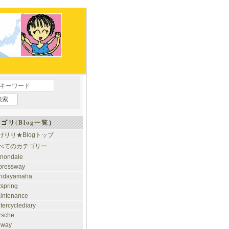
ゴリ(
Blog一覧
）
けりり★Blogトップ
べてのカテゴリー
nondale
pressway
ndayamaha
tspring
intenance
tercyclediary
rsche
ilway