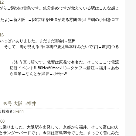
がらご満悦の雷鳥です。鉄分多めですが覚えている駅はこんな感じ
たよ)→新大阪
→(埼京線をNEXが走る雰囲気(cf 早朝の小田急ロマ
がいっぱいありました。まだまだ都会)→堅田
、そして、海が見える!!日本海!?鹿児島本線みたいです)→敦賀(つる
→(もう真っ暗です。敦賀は原発で有名だ。そしてここで電流
切替イベント!! 50Hz/60Hzへ!! )→タケフ→鯖江→福井→あわ
ら温泉→なんとか温泉→小松へ!!
 39号 大阪→福井
投稿者:
ikeriri
特急に乗りました。大阪駅を出発して、京都から福井、そして富山の方
とサンダーバードです。今回は雷鳥39号でした。すっごく昔にみた