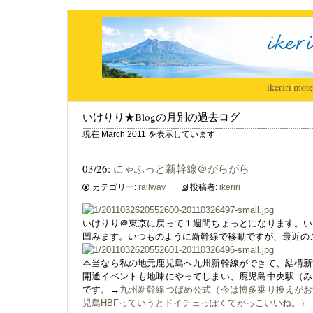
ikeriri
|
mote
いけりり★Blogの月別の過去ログ
現在 March 2011 を表示しています
03/26:
にゃふっと新幹線＠がらがら
カテゴリー:
railway
投稿者:
ikeriri
いけりり＠東京に戻って１週間ちょっとになります。い
凹みます。いつものように新幹線で移動ですが、最近の
本当なら私の地元鹿児島へ九州新幹線ができて、結構新
開通イベントも地味にやってしまい、鹿児島中央駅（み
です。→
九州新幹線つばめ公式（今は博多乗り換えがお
児島HBFっていうとドイチェっぽくてかっこいいね。）