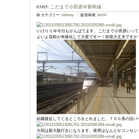
03/05:
こだまで小田原＠新幹線
カテゴリー:
railway
投稿者:
ikeriri
いけりり＠今日もがんばてます。こだまで小田原いって
よいよ花粉が本格化して大変ですー！皆様大丈夫ですか
結構接近してくるところをとれました。７００系の旧バ
今回は新大阪行きになります。座席はなんとかコンセン