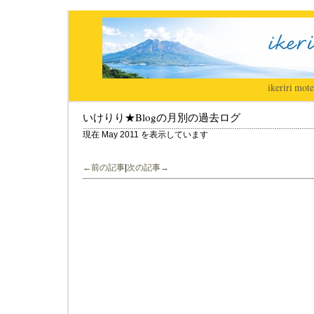
ikeriri
|
mote
いけりり★Blogの月別の過去ログ
現在 May 2011 を表示しています
←前の記事
|
次の記事→